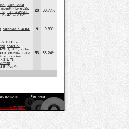
ebe.
,
Dolly_Christ
,
mugen8
,
Nikolaj-525
,
28
30.77%
EST
,
~<<ROMAN>>~
,
Л*КОР*
,
оля11526
,
9
9.89%
8
,
Капелька_счастьЯ
,
s29
,
CJ Кита
,
358
,
KATARKA
,
EFYOD
,
nik63
,
pusher
,
53
58.24%
rtax
,
Snezh@
,
Tati@
,
02
,
валюше4ка
,
,
К Э Ш 73
,
митрий
,
2345
,
Ром@н
део приколы
Flash-игры