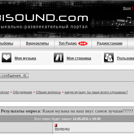
Вход
льбомы
Видеоклипы
Топ Радио
Радиостанции
Моя музыка
Моя страница
Пользов
портал
>
Обсуждения
>
Общие вопросы
>
какую музыку ты чаще всего слушаешь?
Результаты опроса
: Какая музыка на ваш вкус самоя лучшая?????
Этот опрос будет закрыт
12.05.2011
в
19:30
Медведко