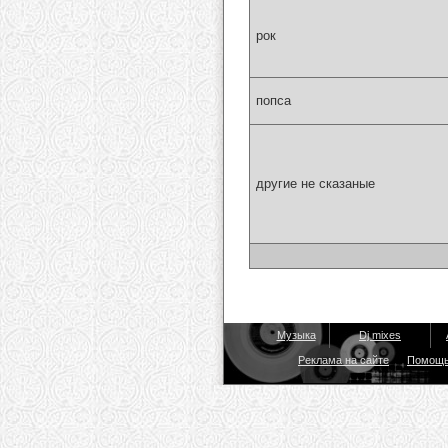
рок
попса
другие не сказаные
Музыка
Dj mixes
Реклама на сайте
Помощ