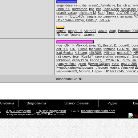
angel deserve to die
,
arsen1
,
Askalante
,
Bis ich atme-l
Dron_t90
,
gurzamen
,
Igla
,
kot
,
Lady Rock
,
MariaShel
,
prianik-variag
,
ptichka v M
,
Stori
,
Tintur
,
VICTOR FOR
гаупти
,
ГЕШЕЧКА
,
Гладиатор
,
девочка с гитарой
,
МА
Печальный клоун
,
Роланд
,
ТаНчА
pepino
,
utapau 11
,
viktor27
,
альчи
,
Аня)
,
Евгения 200
Пьяных Галина
,
татанка
--oz_ON_=-
,
Alexxxl
,
alvian91
,
Best2511
,
boca41
,
bori
cot1902
,
D4L
,
Elodia
,
fashiona
,
fontaine
,
GENRIH
,
Jan
katju6ecka
,
Kristang
,
lelik2008
,
Millimetr
,
moskal10
,
N
ra9 серж
,
rteter
,
Rusik@
,
sankaturkin
,
semenysh
,
Sma
tokarewa
,
vitaliy1974
,
Xanna7
,
_BYSINKA_
,
антошка 
дашуля бяка
,
джин
,
Димон Х@кер
,
ззззз
,
ирина 388
Курибухайрожайуродов!
,
Лесная_мавка
,
Липский Д
мариночка89
,
Могила
,
Нарыч
,
НИК@12345
,
олеся1
Голосовавшие:
91
.
Альбомы
Видеоклипы
Каталог файлов
Радио
Ви
ь
Администрация
Служба поддержки
bisound@bisound.com
Почта:
Все права защищены © 2007-2026 Bisound.com