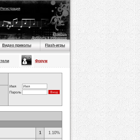
|
Регистрация
Помощь
Добавить в избранное
Видео приколы
Flash-игры
атели
Форум
Имя
Пароль
1
1.10%