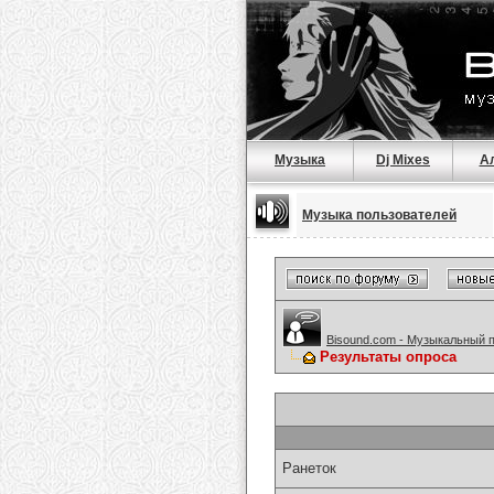
Музыка
Dj Mixes
А
Музыка пользователей
Bisound.com - Музыкальный 
Результаты опроса
Ранеток