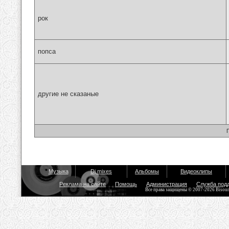
рок
попса
другие не сказаные
Музыка
Dj mixes
Альбомы
Видеоклипы
Реклама на сайте
Помощь
Администрация
Служба под
Все права защищены © 2007-2026 Bisou