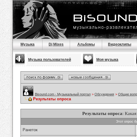
Музыка
Dj Mixes
Альбомы
Видеоклипы
Музыка пользователей
Моя музыка
Bisound.com - Музыкальный портал
>
Обсуждения
>
Общие воп
Результаты опроса
Результаты опроса
: Кака
Этот опрос б
Ранеток