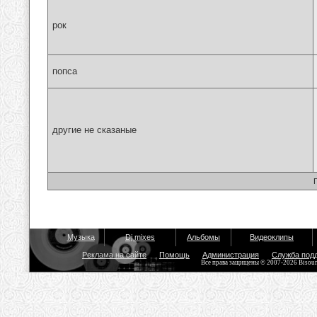
рок
попса
другие не сказаные
Музыка
Dj mixes
Альбомы
Видеоклипы
Реклама на сайте
Помощь
Администрация
Служба под
Все права защищены © 2007-2026 Bisou