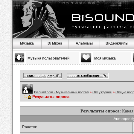
Музыка
Dj Mixes
Альбомы
Видеоклипы
Музыка пользователей
Моя музыка
Bisound.com - Музыкальный портал
>
Обсуждения
>
Общие воп
Результаты опроса
Результаты опроса
: Кака
Этот опрос б
Ранеток