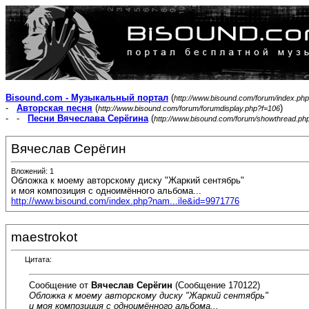
Bisound.com - Музыкальный портал
(
http://www.bisound.com/forum/index.php
-
Авторская песня
(
)
http://www.bisound.com/forum/forumdisplay.php?f=106
- -
Песни Вячеслава Серёгина
(
http://www.bisound.com/forum/showthread.ph
Вячеслав Серёгин
Вложений: 1
Обложка к моему авторскому диску "Жаркий сентябрь"
и моя композиция с одноимённого альбома...
http://www.bisound.com/index.php?nam...ile&id=9971776
maestrokot
Цитата:
Сообщение от
Вячеслав Серёгин
(Сообщение 170122)
Обложка к моему авторскому диску "Жаркий сентябрь"
и моя композиция с одноимённого альбома...