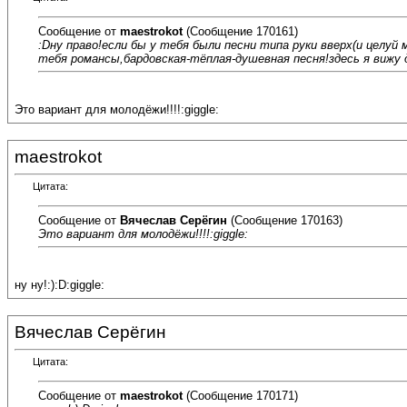
Сообщение от
maestrokot
(Сообщение 170161)
:Dну право!если бы у тебя были песни типа руки вверх(и целу
тебя романсы,бардовская-тёплая-душевная песня!здесь я вижу д
Это вариант для молодёжи!!!!:giggle:
maestrokot
Цитата:
Сообщение от
Вячеслав Серёгин
(Сообщение 170163)
Это вариант для молодёжи!!!!:giggle:
ну ну!:):D:giggle:
Вячеслав Серёгин
Цитата:
Сообщение от
maestrokot
(Сообщение 170171)