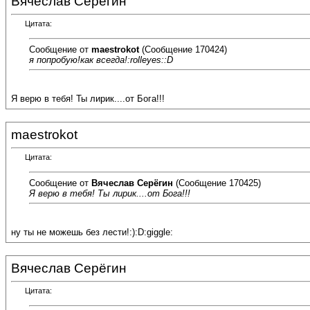
Вячеслав Серёгин
Цитата:
Сообщение от
maestrokot
(Сообщение 170424)
я попробую!как всегда!:rolleyes::D
Я верю в тебя! Ты лирик....от Бога!!!
maestrokot
Цитата:
Сообщение от
Вячеслав Серёгин
(Сообщение 170425)
Я верю в тебя! Ты лирик....от Бога!!!
ну ты не можешь без лести!:):D:giggle:
Вячеслав Серёгин
Цитата: