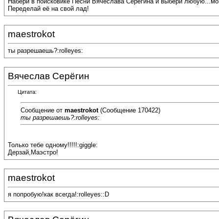
Набери в поисковике Песни Вячеслава Серёгина и выбери любую...мои
Переделай её на свой лад!
maestrokot
ты разрешаешь?:rolleyes:
Вячеслав Серёгин
Цитата:
Сообщение от
maestrokot
(Сообщение 170422)
ты разрешаешь?:rolleyes:
Только тебе одному!!!!!:giggle:
Дерзай,Маэстро!
maestrokot
я попробую!как всегда!:rolleyes::D