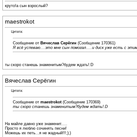
круто!а сын взрослый?
maestrokot
Цитата:
Сообщение от
Вячеслав Серёгин
(Сообщение 170361)
Я всё успеваю....это мне сын помогал.....и диск уже есть с этим
ты скоро станешь знаменитым?будем ждать!:D
Вячеслав Серёгин
Цитата:
Сообщение от
maestrokot
(Сообщение 170369)
ты скоро станешь знаменитым?будем ждать!:D
На майле давно уже знаменит.....
Просто я люблю сочинять песни!
Можешь их петь...я не жадный!!!;);)