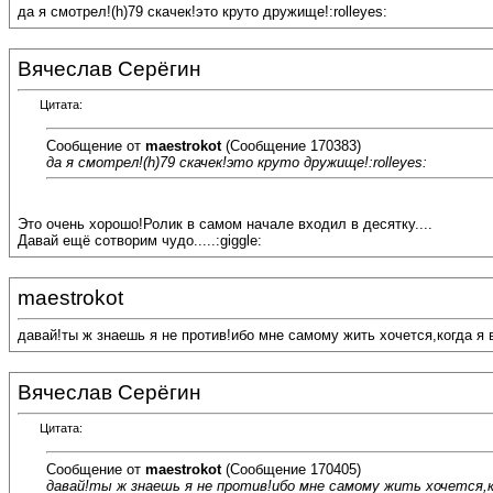
да я смотрел!(h)79 скачек!это круто дружище!:rolleyes:
Вячеслав Серёгин
Цитата:
Сообщение от
maestrokot
(Сообщение 170383)
да я смотрел!(h)79 скачек!это круто дружище!:rolleyes:
Это очень хорошо!Ролик в самом начале входил в десятку....
Давай ещё сотворим чудо.....:giggle:
maestrokot
давай!ты ж знаешь я не против!ибо мне самому жить хочется,когда я 
Вячеслав Серёгин
Цитата:
Сообщение от
maestrokot
(Сообщение 170405)
давай!ты ж знаешь я не против!ибо мне самому жить хочется,