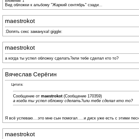
Вложений: 1
Вид обложки к альбому "Жаркий сентябрь" сзади...
maestrokot
:Dопять секс замануха!:giggle:
maestrokot
а когда ты успел обложку сделать?или тебе сделал кто то?
Вячеслав Серёгин
Цитата:
Сообщение от
maestrokot
(Сообщение 170359)
а когда ты успел обложку сделать?или тебе сделал кто то?
Я всё успеваю....это мне сын помогал.....и диск уже есть с этими песн
maestrokot