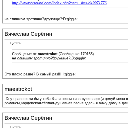
http://www.bisound.com/index.php?nam...ile&id=9971776
не слишком эротично?дружище?:D:giggle:
Вячеслав Серёгин
Цитата:
Сообщение от
maestrokot
(Сообщение 170155)
не слишком эротично?дружище?:D:giggle:
Это плохо разве? В самый раз!!!!!:giggle:
maestrokot
:Dну право!если бы у тебя были песни типа руки вверх(и целуй меня 
романсы,бардовская-тёплая-душевная песня!здесь я вижу даму в длин
Вячеслав Серёгин
Цитата: