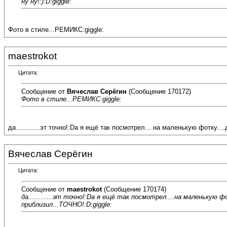
ну ну!:):D:giggle:
Фото в стиле...РЕМИКС:giggle:
maestrokot
Цитата:
Сообщение от
Вячеслав Серёгин
(Сообщение 170172)
Фото в стиле...РЕМИКС:giggle:
да............эт точно!:Dа я ещё так посмотрел....на маленькую фотку.
Вячеслав Серёгин
Цитата:
Сообщение от
maestrokot
(Сообщение 170174)
да............эт точно!:Dа я ещё так посмотрел....на маленькую 
приблизил...ТОЧНО!:D:giggle: