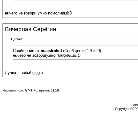
ничего не говори!умно помолчим!:D
Вячеслав Серёгин
Цитата:
Сообщение от
maestrokot
(Сообщение 170529)
ничего не говори!умно помолчим!:D
Лучше споём!:giggle:
Часовой пояс GMT +3, время:
11:18
.
vBu
Copyright ©2000