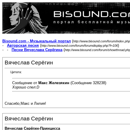
Bisound.com - Музыкальный портал
(
http://www.bisound.com/forum/index.php
-
Авторская песня
(
)
http://www.bisound.com/forum/forumdisplay.php?f=106
- -
Песни Вячеслава Серёгина
(
http://www.bisound.com/forum/showthread.ph
Вячеслав Серёгин
Цитата:
Сообщение от
Макс Железякин
(Сообщение 328238)
Хорошо спел:D
Спасибо,Макс и Лилия!
Вячеслав Серёгин
Вячеслав Серёгин-Принцесса