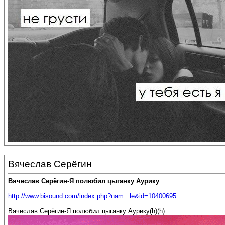
Вячеслав Серёгин
Вячеслав Серёгин-Я полюбил цыганку Аурику
http://www.bisound.com/index.php?nam...le&id=10400695
Вячеслав Серёгин-Я полюбил цыганку Аурику(h)(h)