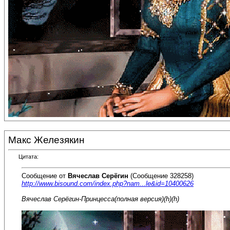
Макс Железякин
Цитата:
Сообщение от
Вячеслав Серёгин
(Сообщение 328258)
http://www.bisound.com/index.php?nam...le&id=10400626
Вячеслав Серёгин-Принцесса(полная версия)(h)(h)