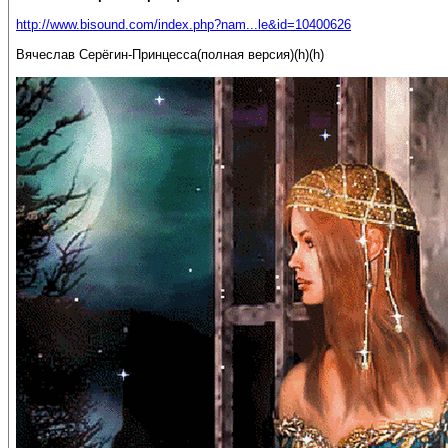
http://www.bisound.com/index.php?nam...le&id=10400626
Вячеслав Серёгин-Принцесса(полная версия)(h)(h)