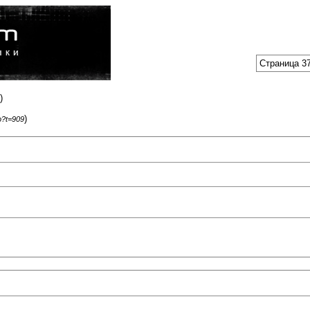
Страница 37
)
)
p?t=909