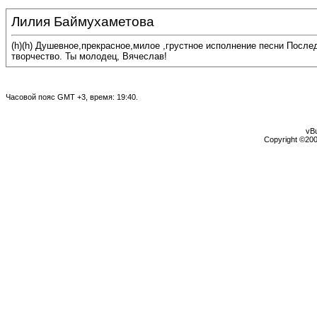
Лилия Баймухаметова
(h)(h) Душевное,прекрасное,милое ,грустное исполнение песни После
творчество. Ты молодец, Вячеслав!
Часовой пояс GMT +3, время:
19:40
.
vBu
Copyright ©2000