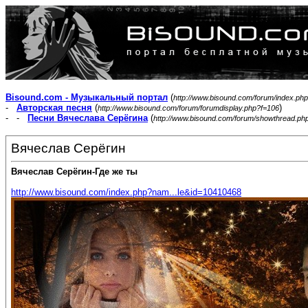
Bisound.com - Музыкальный портал
(
http://www.bisound.com/forum/index.php
-
Авторская песня
(
)
http://www.bisound.com/forum/forumdisplay.php?f=106
- -
Песни Вячеслава Серёгина
(
http://www.bisound.com/forum/showthread.ph
Вячеслав Серёгин
Вячеслав Серёгин-Где же ты
http://www.bisound.com/index.php?nam...le&id=10410468