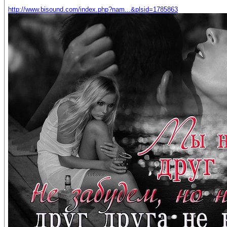
http://www.bisound.com/index.php?nam...&plsid=1785863