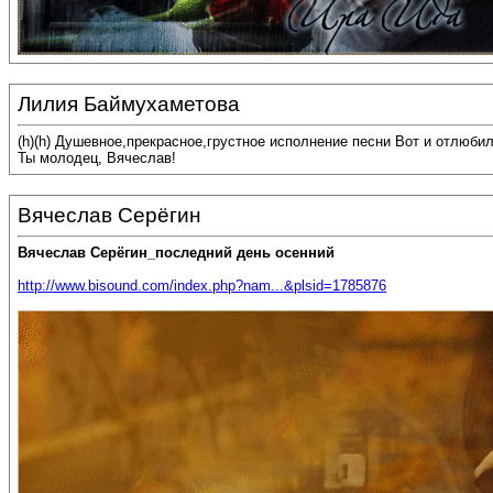
Лилия Баймухаметова
(h)(h) Душевное,прекрасное,грустное исполнение песни Вот и отлюби
Ты молодец, Вячеслав!
Вячеслав Серёгин
Вячеслав Серёгин_последний день осенний
http://www.bisound.com/index.php?nam...&plsid=1785876