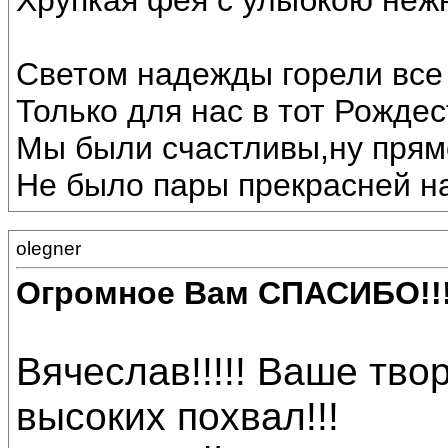
Хрупкая фея с улыбкою неж
Светом надежды горели все 
Только для нас в тот Рождес
Мы были счастливы,ну прямо
Не было пары прекрасней на
olegner
Огромное Вам СПАСИБО!!
Вячеслав!!!!! Ваше тв
высоких похвал!!!