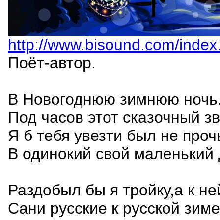
http://www.bisound.com/inde
Поёт-автор.
В Новогоднюю зимнюю ночь
Под часов этот сказочный з
Я б тебя увезти был не проч
В одинокий свой маленький 
Раздобыл бы я тройку,а к не
Сани русские к русской зиме