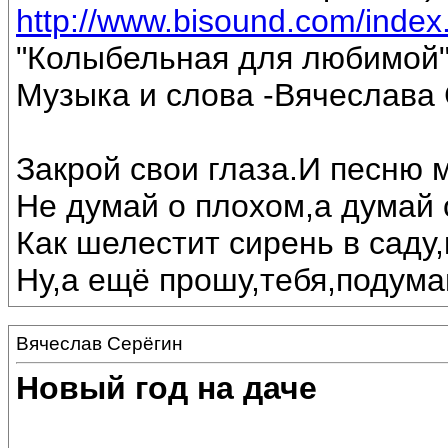
http://www.bisound.com/inde
"Колыбельная для любимой
Музыка и слова -Вячеслава 
Закрой свои глаза.И песню 
Не думай о плохом,а думай 
Как шелестит сирень в саду,
Ну,а ещё прошу,тебя,подумай
Вячеслав Серёгин
Новый год на даче