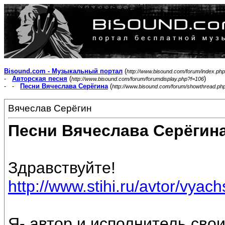
Bisound.com - Музыкальный портал
(
http://www.bisound.com/forum/index.php
-
Авторская песня
(
)
http://www.bisound.com/forum/forumdisplay.php?f=106
- -
Песни Вячеслава Серёгина
(
http://www.bisound.com/forum/showthread.ph
Вячеслав Серёгин
Песни Вячеслава Серёгин
Здравствуйте!
http://www.stihi.ru/avtor/vyac
Я- автор и исполнитель свои