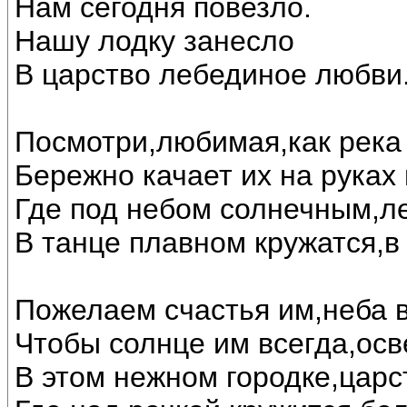
Нам сегодня повезло.
Нашу лодку занесло
В царство лебединое любви..
Посмотри,любимая,как река 
Бережно качает их на руках
Где под небом солнечным,л
В танце плавном кружатся,в
Пожелаем счастья им,неба в
Чтобы солнце им всегда,осв
В этом нежном городке,царс