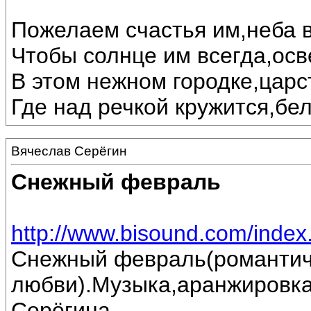
Пожелаем счастья им,неба в
Чтобы солнце им всегда,осв
В этом нежном городке,царс
Где над речкой кружится,бе
Вячеслав Серёгин
Снежный февраль
http://www.bisound.com/inde
Снежный февраль(романтич
любви).Музыка,аранжировка
Серёгина.