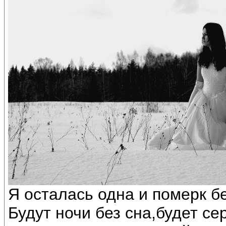
Я осталась одна и померк бе
Будут ночи без сна,будет се