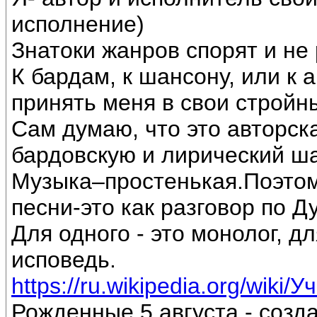
исполнение)
Знатоки жанров спорят и не 
К бардам, к шансону, или к 
принять меня в свои стройн
Сам думаю, что это авторск
бардовскую и лирический ш
Музыка–простенькая.Поэтом
песни-это как разговор по Д
Для одного - это монолог, дл
исповедь.
https://ru.wikipedia.org/wiki/
Рожденные 5 августа - созд