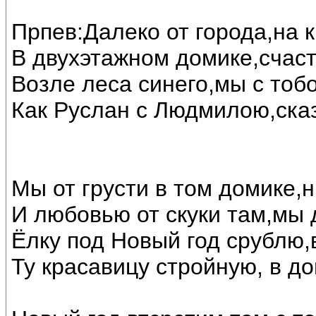
Прпев:Далеко от города,на 
В двухэтажном домике,счас
Возле леса синего,мы с тоб
Как Руслан с Людмилою,ска
Мы от грусти в том домике,н
И любовью от скуки там,мы 
Ёлку под Новый год срублю,
Ту красавицу стройную, в до