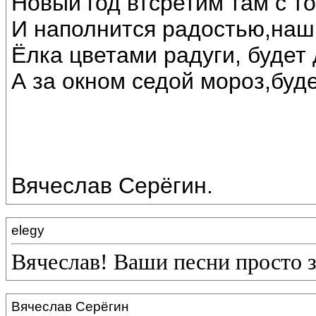
Новый год втсретим там с т
И наполнится радостью,наш
Ёлка цветами радуги, будет 
А за окном седой мороз,буде
Вячеслав Серёгин.
elegy
Вячеслав! Ваши песни просто 
Вячеслав Серёгин