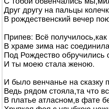
С тобой обвенчались мы,ми
Друг другу на пальцы колечк
В рождественский вечер по
Припев: Всё получилось,как
В храме зима нас соединила
Под Рождество обручились 
И ты моею стала женою.
И было венчанье на сказку 
Ведь рядом стояла,та что в
В платье атласном,в фате б