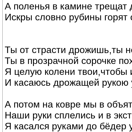
А поленья в камине трещат 
Искры словно рубины горят
Ты от страсти дрожишь,ты 
Ты в прозрачной сорочке по
Я целую колени твои,чтобы и
И касаюсь дрожащей рукою у
А потом на ковре мы в объя
Наши руки сплелись и в экст
Я касался руками до бёдер у