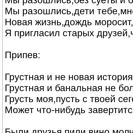
Мы разошлись,без суеты и б
Мы разошлись,дети тебе,мне
Новая жизнь,дождь моросит,
Я пригласил старых друзей,
Припев:
Грустная и не новая история
Грустная и банальная не бо
Грусть моя,пусть с твоей се
Может что-нибудь завертитс
Были друзья,пили вино,мол