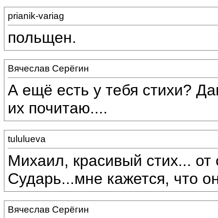
prianik-variag
польщен.
Вячеслав Серёгин
А ещё есть у тебя стихи? Д
их почитаю....
tululueva
Михаил, красивый стих... от 
Сударь...мне кажется, что о
Вячеслав Серёгин