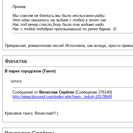
Припев:
Мы совсем не боялись,мы были неслыханно рады,
Что одни оказались на льдине с тобой в этот час.
Нас под вечер спасли,Богу было так видимо надо.
Нас с тобой подобрал проплывавший по речке баркас.:D
Прекрасная, романтичная песня! Исполнена, как всегда, просто прев
Фанатка
В парке городском (Танго)
Цитата:
Сообщение от
Вячеслав Серёгин
(Сообщение 276140)
http://www.bisound.com/index.php?nam...le&id=10178649
Красивое танго, Вячеслав!!!:)