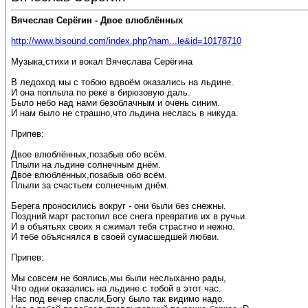
Вячеслав Серёгин - Двое влюблённых
http://www.bisound.com/index.php?nam...le&id=10178710
Музыка,стихи и вокал Вячеслава Серёгина
В ледоход мы с тобою вдвоём оказались на льдине.
И она поплыла по реке в бирюзовую даль.
Было небо над нами безоблачным и очень синим.
И нам было не страшно,что льдина неслась в никуда.
Припев:
Двое влюблённых,позабыв обо всём.
Плыли на льдине солнечным днём.
Двое влюблённых,позабыв обо всём.
Плыли за счастьем солнечным днём.
Берега проносились вокруг - они были без снежны.
Поздний март растопил все снега превратив их в ручьи.
И в объятьях своих я сжимал тебя страстно и нежно.
И тебе объяснялся в своей сумасшедшей любви.
Припев:
Мы совсем не боялись,мы были неслыханно рады,
Что одни оказались на льдине с тобой в этот час.
Нас под вечер спасли,Богу было так видимо надо.