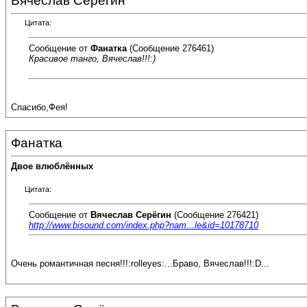
Вячеслав Серёгин
Цитата:
Сообщение от
Фанатка
(Сообщение 276461)
Красивое танго, Вячеслав!!!:)
Спасибо,Фея!
Фанатка
Двое влюблённых
Цитата:
Сообщение от
Вячеслав Серёгин
(Сообщение 276421)
http://www.bisound.com/index.php?nam...le&id=10178710
Очень романтичная песня!!!:rolleyes:...Браво, Вячеслав!!!:D...