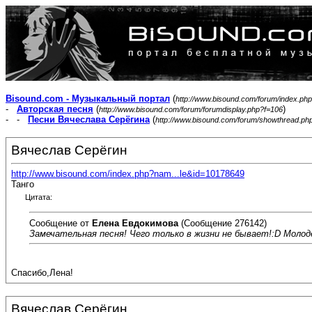
Bisound.com - Музыкальный портал
(
http://www.bisound.com/forum/index.php
-
Авторская песня
(
)
http://www.bisound.com/forum/forumdisplay.php?f=106
- -
Песни Вячеслава Серёгина
(
http://www.bisound.com/forum/showthread.ph
Вячеслав Серёгин
http://www.bisound.com/index.php?nam...le&id=10178649
Танго
Цитата:
Сообщение от
Елена Евдокимова
(Сообщение 276142)
Замечательная песня! Чего только в жизни не бывает!:D Молодец
Спасибо,Лена!
Вячеслав Серёгин