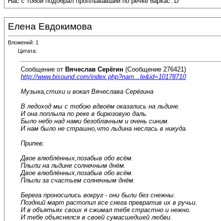
Нас с тобой подобрал проплывавший по речке баркас.:D
Елена Евдокимова
Вложений: 1
Цитата:
Сообщение от
Вячеслав Серёгин
(Сообщение 276421)
http://www.bisound.com/index.php?nam...le&id=10178710
Музыка,стихи и вокал Вячеслава Серёгина
В ледоход мы с тобою вдвоём оказались на льдине.
И она поплыла по реке в бирюзовую даль.
Было небо над нами безоблачным и очень синим.
И нам было не страшно,что льдина неслась в никуда.
Припев:
Двое влюблённых,позабыв обо всём.
Плыли на льдине солнечным днём.
Двое влюблённых,позабыв обо всём.
Плыли за счастьем солнечным днём.
Берега проносились вокруг - они были без снежны.
Поздний март растопил все снега превратив их в ручьи.
И в объятьях своих я сжимал тебя страстно и нежно.
И тебе объяснялся в своей сумасшедшей любви.