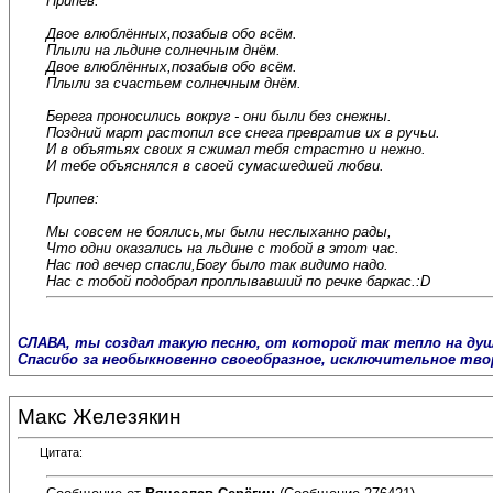
Припев:
Двое влюблённых,позабыв обо всём.
Плыли на льдине солнечным днём.
Двое влюблённых,позабыв обо всём.
Плыли за счастьем солнечным днём.
Берега проносились вокруг - они были без снежны.
Поздний март растопил все снега превратив их в ручьи.
И в объятьях своих я сжимал тебя страстно и нежно.
И тебе объяснялся в своей сумасшедшей любви.
Припев:
Мы совсем не боялись,мы были неслыханно рады,
Что одни оказались на льдине с тобой в этот час.
Нас под вечер спасли,Богу было так видимо надо.
Нас с тобой подобрал проплывавший по речке баркас.:D
СЛАВА, ты создал такую песню, от которой так тепло на душе
Спасибо за необыкновенно своеобразное, исключительное творч
Макс Железякин
Цитата: