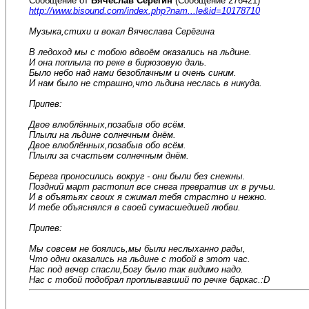
Сообщение от
Вячеслав Серёгин
(Сообщение 276421)
http://www.bisound.com/index.php?nam...le&id=10178710
Музыка,стихи и вокал Вячеслава Серёгина
В ледоход мы с тобою вдвоём оказались на льдине.
И она поплыла по реке в бирюзовую даль.
Было небо над нами безоблачным и очень синим.
И нам было не страшно,что льдина неслась в никуда.
Припев:
Двое влюблённых,позабыв обо всём.
Плыли на льдине солнечным днём.
Двое влюблённых,позабыв обо всём.
Плыли за счастьем солнечным днём.
Берега проносились вокруг - они были без снежны.
Поздний март растопил все снега превратив их в ручьи.
И в объятьях своих я сжимал тебя страстно и нежно.
И тебе объяснялся в своей сумасшедшей любви.
Припев:
Мы совсем не боялись,мы были неслыханно рады,
Что одни оказались на льдине с тобой в этот час.
Нас под вечер спасли,Богу было так видимо надо.
Нас с тобой подобрал проплывавший по речке баркас.:D