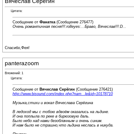
Вячеслав Серёгин
Цитата:
Сообщение от
Фанатка
(Сообщение 276477)
Очень романтичная песня!!!:rolleyes:...Браво, Вячеслав!!!:D...
Спасибо,Фея!
panterazoom
Вложений: 1
Цитата:
Сообщение от
Вячеслав Серёгин
(Сообщение 276421)
http://www.bisound.com/index.php?nam...le&id=10178710
Музыка,стихи и вокал Вячеслава Серёгина
В ледоход мы с тобою вдвоём оказались на льдине.
И она поплыла по реке в бирюзовую даль.
Было небо над нами безоблачным и очень синим.
И нам было не страшно,что льдина неслась в никуда.