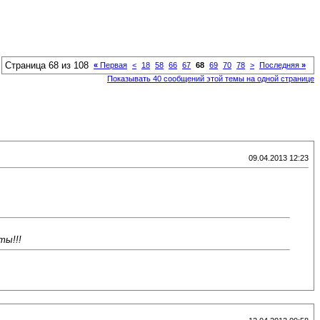
Страница 68 из 108
«
Первая
<
18
58
66
67
68
69
70
78
>
Последняя
»
Показывать 40 сообщений этой темы на одной странице
09.04.2013 12:23
ты!!!