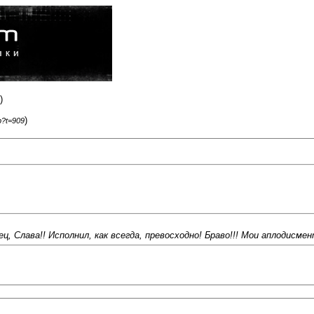
)
)
p?t=909
, Слава!! Исполнил, как всегда, превосходно! Браво!!! Мои аплодисмен