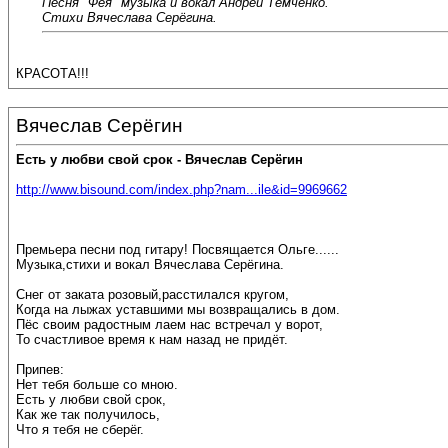
Песня "Фея" музыка и вокал Андрей Темченко.
Стихи Вячеслава Серёгина.
КРАСОТА!!!
Вячеслав Серёгин
Есть у любви свой срок - Вячеслав Серёгин
http://www.bisound.com/index.php?nam...ile&id=9969662
Премьера песни под гитару! Посвящается Ольге......
Музыка,стихи и вокал Вячеслава Серёгина.
Снег от заката розовый,расстилался кругом,
Когда на лыжах уставшими мы возвращались в дом.
Пёс своим радостным лаем нас встречал у ворот,
То счастливое время к нам назад не придёт.
Припев:
Нет тебя больше со мною.
Есть у любви свой срок,
Как же так получилось,
Что я тебя не сберёг.