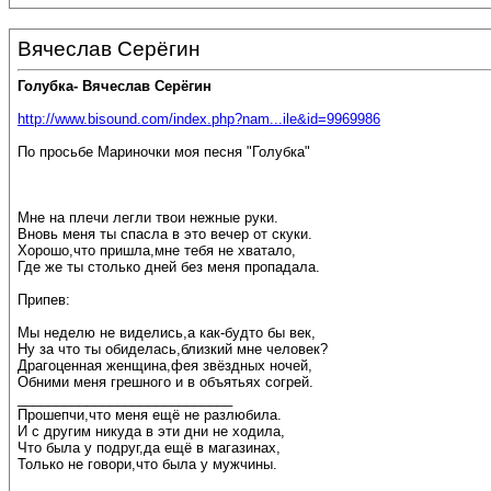
Вячеслав Серёгин
Голубка- Вячеслав Серёгин
http://www.bisound.com/index.php?nam...ile&id=9969986
По просьбе Мариночки моя песня "Голубка"
Мне на плечи легли твои нежные руки.
Вновь меня ты спасла в это вечер от скуки.
Хорошо,что пришла,мне тебя не хватало,
Где же ты столько дней без меня пропадала.
Припев:
Мы неделю не виделись,а как-будто бы век,
Ну за что ты обиделась,близкий мне человек?
Драгоценная женщина,фея звёздных ночей,
Обними меня грешного и в объятьях согрей.
____________________________
Прошепчи,что меня ещё не разлюбила.
И с другим никуда в эти дни не ходила,
Что была у подруг,да ещё в магазинах,
Только не говори,что была у мужчины.