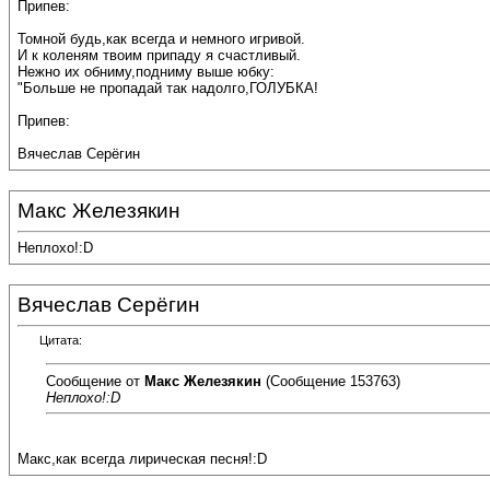
Припев:
Томной будь,как всегда и немного игривой.
И к коленям твоим припаду я счастливый.
Нежно их обниму,подниму выше юбку:
"Больше не пропадай так надолго,ГОЛУБКА!
Припев:
Вячеслав Серёгин
Макс Железякин
Неплохо!:D
Вячеслав Серёгин
Цитата:
Сообщение от
Макс Железякин
(Сообщение 153763)
Неплохо!:D
Макс,как всегда лирическая песня!:D