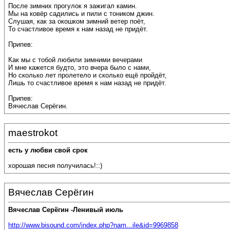
После зимних прогулок я зажигал камин.
Мы на ковёр садились и пили с тоником джин.
Слушая, как за окошком зимний ветер поёт,
То счастливое время к нам назад не придёт.
Припев:
Как мы с тобой любили зимними вечерами
И мне кажется будто, это вчера было с нами,
Но сколько лет пролетело и сколько ещё пройдёт,
Лишь то счастливое время к нам назад не придёт.
Припев:
Вячеслав Серёгин.
maestrokot
есть у любви свой срок
хорошая песня получилась!::)
Вячеслав Серёгин
Вячеслав Серёгин -Ленивый июль
http://www.bisound.com/index.php?nam...ile&id=9969858