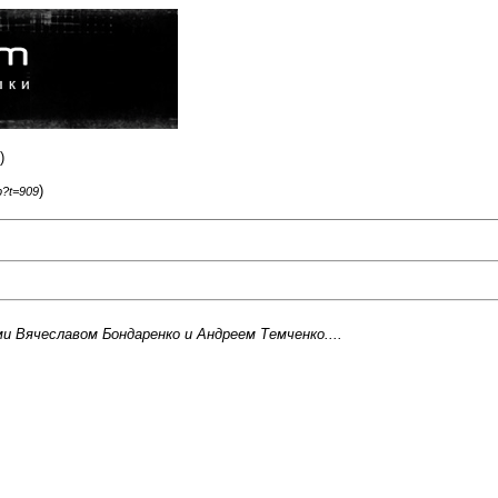
)
)
p?t=909
 Вячеславом Бондаренко и Андреем Темченко....