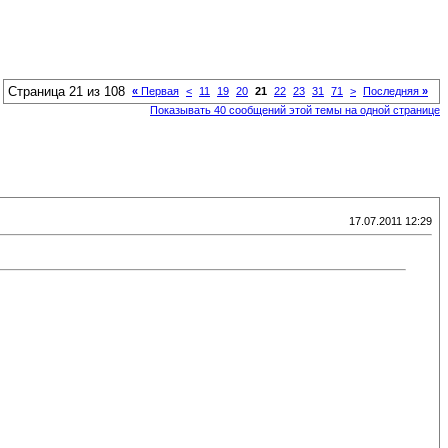
Страница 21 из 108
«
Первая
<
11
19
20
21
22
23
31
71
>
Последняя
»
Показывать 40 сообщений этой темы на одной странице
17.07.2011 12:29