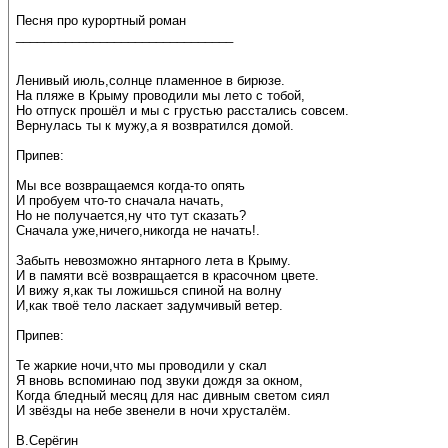
Песня про курортный роман
_______________________________
Ленивый июль,солнце пламенное в бирюзе.
На пляже в Крыму проводили мы лето с тобой,
Но отпуск прошёл и мы с грустью расстались совсем.
Вернулась ты к мужу,а я возвратился домой.
Припев:
Мы все возвращаемся когда-то опять
И пробуем что-то сначала начать,
Но не получается,ну что тут сказать?
Сначала уже,ничего,никогда не начать!.
Забыть невозможно янтарного лета в Крыму.
И в памяти всё возвращается в красочном цвете.
И вижу я,как ты ложишься спиной на волну
И,как твоё тело ласкает задумчивый ветер.
Припев:
Те жаркие ночи,что мы проводили у скал
Я вновь вспоминаю под звуки дождя за окном,
Когда бледный месяц для нас дивным светом сиял
И звёзды на небе звенели в ночи хрусталём.
В.Серёгин