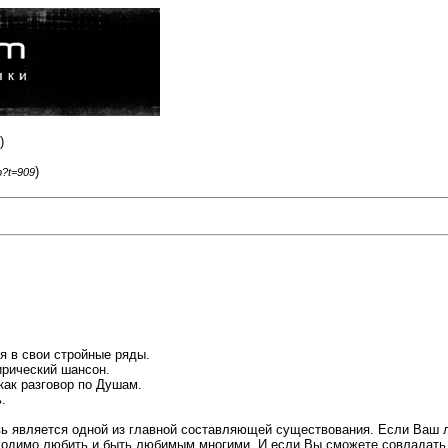
)
)
p?t=909
ня в свои стройные ряды.
ирический шансон.
как разговор по Душам.
.
овь является одной из главной составляющей существования. Если Ваш 
ходимо любить и быть любимым многими. И если Вы сможете совладать с