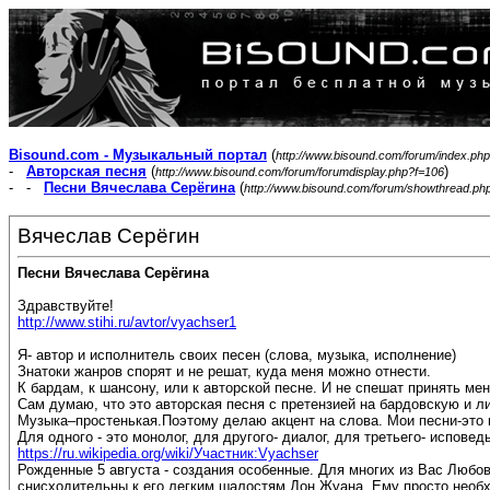
Bisound.com - Музыкальный портал
(
http://www.bisound.com/forum/index.php
-
Авторская песня
(
)
http://www.bisound.com/forum/forumdisplay.php?f=106
- -
Песни Вячеслава Серёгина
(
http://www.bisound.com/forum/showthread.ph
Вячеслав Серёгин
Песни Вячеслава Серёгина
Здравствуйте!
http://www.stihi.ru/avtor/vyachser1
Я- автор и исполнитель своих песен (слова, музыка, исполнение)
Знатоки жанров спорят и не решат, куда меня можно отнести.
К бардам, к шансону, или к авторской песне. И не спешат принять ме
Сам думаю, что это авторская песня с претензией на бардовскую и л
Музыка–простенькая.Поэтому делаю акцент на слова. Мои песни-это 
Для одного - это монолог, для другого- диалог, для третьего- исповедь
https://ru.wikipedia.org/wiki/Участник:Vyachser
Рожденные 5 августа - создания особенные. Для многих из Вас Люб
снисходительны к его легким шалостям Дон Жуана. Ему просто необ