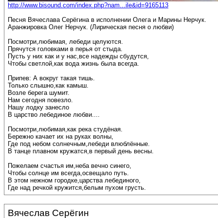
http://www.bisound.com/index.php?nam...ile&id=9165113
Песня Вячеслава Серёгина в исполнении Олега и Марины Нерчук.
Аранжировка Олег Нерчук. (Лирическая песня о любви)
Посмотри,любимая, лебеди целуются.
Прячутся головками в перья от стыда.
Пусть у них как и у нас,все надежды сбудутся,
Чтобы светлой,как вода жизнь была всегда.
Припев: А вокруг такая тишь.
Только слышно,как камыш.
Возле берега шумит.
Нам сегодня повезло.
Нашу лодку занесло
В царство лебединое любви....
Посмотри,любимая,как река студёная.
Бережно качает их на руках волны,
Где под небом солнечным,лебеди влюблённые.
В танце плавном кружатся,в первый день весны.
Пожелаем счастья им,неба вечно синего,
Чтобы солнце им всегда,освещало путь.
В этом нежном городке,царства лебединого,
Где над речкой кружится,белым пухом грусть.
Вячеслав Серёгин