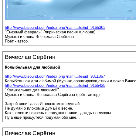
http://www.bisound.com/index.php?nam...ile&id=9165363
"Снежный февраль" (лирическая песня о любви)
Музыка и слова Вячеслава Серёгина.
Поёт - автор.
Вячеслав Серёгин
Колыбельная для любимой
http://www.bisound.com/index.php?nam...ile&id=9311867
Колыбельная для любимой.(Музыка,аранжировка,стихи и вокал Вячес
http://www.bisound.com/index.php?nam...ile&id=9165425
"Колыбельная для любимой"
Музыка и слова -Вячеслава Серёгина (поёт -автор)
Закрой свои глаза.И песню мою слушай.
Не думай о плохом,а думай о весне.
Как шелестит сирень в саду,как пляшет дождь по лужам...
Ну,а ещё прошу,тебя,подумай обо мне...
Вячеслав Серёгин