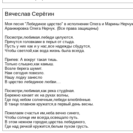
Вячеслав Серёгин
Моя песня "Лебединое царство" в исполнении Олега и Марины Нерчук
Аранжировка Олега Нерчук. (Все права защищены)
Посмотри,любимая.лебеди целуются.
Прячутся головками в перья от стыда.
Пусть у них как и у нас,все надежды сбудутся,
Чтобы светлой,как вода жизнь была всегда.
Припев: А вокруг такая тишь.
Только слышно,как камыш.
Возле берега шумит.
Нам сегодня повезло.
Нашу лодку занесло
В царство лебединое любви....
Посмотри,любимая,как река студёная.
Бережно качает их на руках волны,
Где под небом солнечным,лебеди влюблённые.
В танце плавном кружатся,в первый день весны.
Пожелаем счастья им,неба вечно синего,
Чтобы солнце им всегда,освещало путь.
В этом нежном городке,царства лебединого,
Где над речкой кружится,белым пухом грусть.