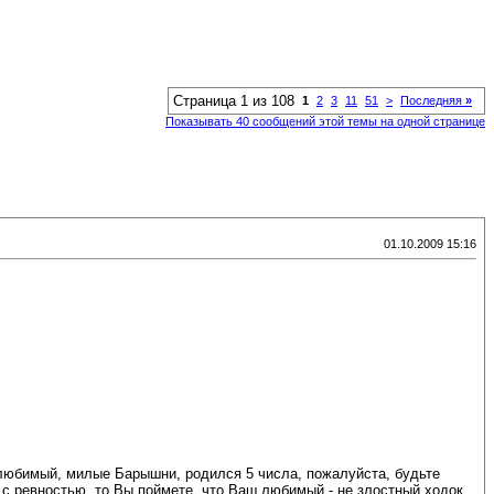
Страница 1 из 108
1
2
3
11
51
>
Последняя
»
Показывать 40 сообщений этой темы на одной странице
01.10.2009 15:16
любимый, милые Барышни, родился 5 числа, пожалуйста, будьте
 ревностью, то Вы поймете, что Ваш любимый - не злостный ходок,