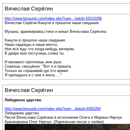
Вячеслав Серёгин
http://www.bisound.com/index.php?nam...le&id=10210286
Вячеслав Серёгин-Канули в прошлое наши свидания.
Музыка, аранжировка,стихи и вокал Вячеслава Серёгина
Канули в прошлое наши свидания.
Наши надежды и наши мечты,
Ноя всё жду что когда-нибудь вечером.
В двери мои постучишь снова ты.
И виновато протянешь мне руки.
Скажешь смущённо: "Вот я и пришла.
Только не спрашивай,где это время
Я пропадала и с кем я жила....."
Вячеслав Серёгин
Лебединое царство.
http://www.bisound.com/index.php?nam...ile&id=9302260
Лебединое царство
Песня Вячеслава Серёгина в исполнении Олега и Марины Нерчук.
Аранжировка Олег Нерчук. (Лирическая песня о любви)