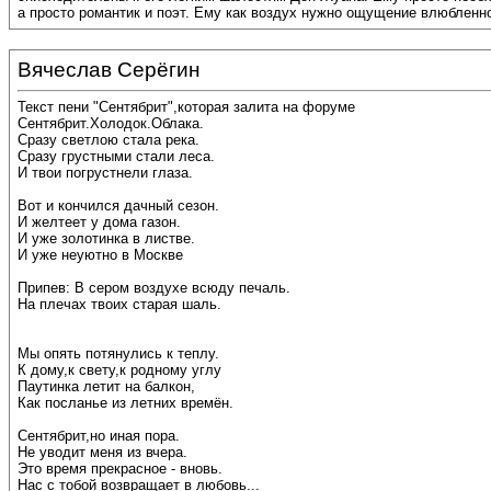
а просто романтик и поэт. Ему как воздух нужно ощущение влюбленно
Вячеслав Серёгин
Текст пени "Сентябрит",которая залита на форуме
Сентябрит.Холодок.Облака.
Сразу светлою стала река.
Сразу грустными стали леса.
И твои погрустнели глаза.
Вот и кончился дачный сезон.
И желтеет у дома газон.
И уже золотинка в листве.
И уже неуютно в Москве
Припев: В сером воздухе всюду печаль.
На плечах твоих старая шаль.
Мы опять потянулись к теплу.
К дому,к свету,к родному углу
Паутинка летит на балкон,
Как посланье из летних времён.
Сентябрит,но иная пора.
Не уводит меня из вчера.
Это время прекрасное - вновь.
Нас с тобой возвращает в любовь...