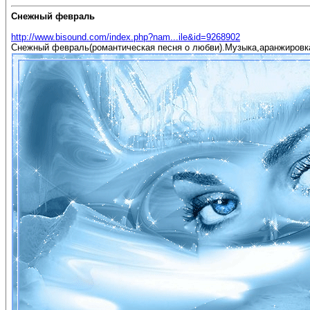
Снежный февраль
http://www.bisound.com/index.php?nam...ile&id=9268902
Снежный февраль(романтическая песня о любви).Музыка,аранжировка