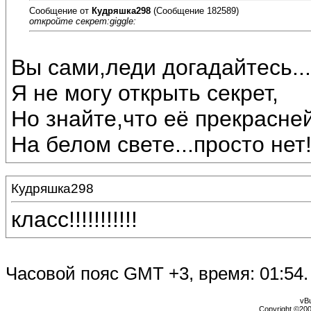
Сообщение от
Кудряшка298
(Сообщение 182589)
откройте секрет:giggle:
Вы сами,леди догадайтесь...
Я не могу открыть секрет,
Но знайте,что её прекрасне
На белом свете...просто нет!
Кудряшка298
класс!!!!!!!!!!!
Часовой пояс GMT +3, время:
01:54
.
vBu
Copyright ©2000