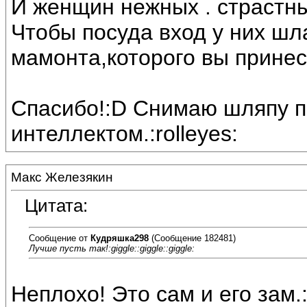
И женщин нежных . страстны
Чтобы посуда вход у них шл
мамонта,которого вы принесё
Спасибо!:D Снимаю шляпу 
интеллектом.:rolleyes:
Макс Железякин
Цитата:
Сообщение от
Кудряшка298
(Сообщение 182481)
Лучше пусть так!:giggle::giggle::giggle:
Неплохо! Это сам и его зам.