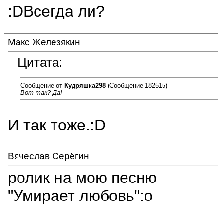
:DВсегда ли?
Макс Железякин
Цитата:
Сообщение от
Кудряшка298
(Сообщение 182515)
Вот так? Да!
И так тоже.:D
Вячеслав Серёгин
ролик на мою песню
"Умирает любовь":o