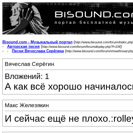
Bisound.com - Музыкальный портал
(
http://www.bisound.com/forum/index.php
-
Авторская песня
(
)
http://www.bisound.com/forum/forumdisplay.php?f=106
- -
Песни Вячеслава Серёгина
(
http://www.bisound.com/forum/showthread.ph
Вячеслав Серёгин
Вложений: 1
А как всё хорошо начиналос
Макс Железякин
И сейчас ещё не плохо.:rolle