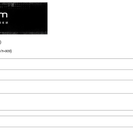
)
)
p?t=909