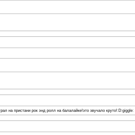
л на пристани рок энд ролл на балалайке!это звучало круто!:D:giggle: