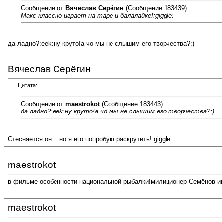
Сообщение от
Вячеслав Серёгин
(Сообщение 183439)
Макс классно играет на таре и балалайке!:giggle:
да ладно?:eek:ну круто!а чо мы не слышим его творчества?:)
Вячеслав Серёгин
Цитата:
Сообщение от
maestrokot
(Сообщение 183443)
да ладно?:eek:ну круто!а чо мы не слышим его творчества?:)
Стесняется он....но я его попробую раскрутить!:giggle:
maestrokot
в фильме особенности национальной рыбалки!милиционер Семёнов игра
maestrokot