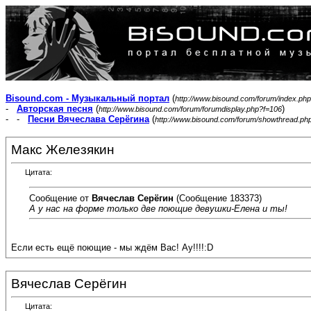
Bisound.com - Музыкальный портал
(
http://www.bisound.com/forum/index.php
-
Авторская песня
(
)
http://www.bisound.com/forum/forumdisplay.php?f=106
- -
Песни Вячеслава Серёгина
(
http://www.bisound.com/forum/showthread.ph
Макс Железякин
Цитата:
Сообщение от
Вячеслав Серёгин
(Сообщение 183373)
А у нас на форме только две поющие девушки-Елена и ты!
Если есть ещё поющие - мы ждём Вас! Ау!!!!:D
Вячеслав Серёгин
Цитата: