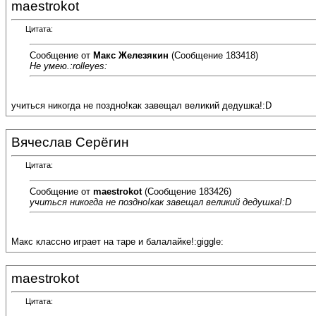
maestrokot
Цитата:
Сообщение от
Макс Железякин
(Сообщение 183418)
Не умею.:rolleyes:
учиться никогда не поздно!как завещал великий дедушка!:D
Вячеслав Серёгин
Цитата:
Сообщение от
maestrokot
(Сообщение 183426)
учиться никогда не поздно!как завещал великий дедушка!:D
Макс классно играет на таре и балалайке!:giggle:
maestrokot
Цитата: