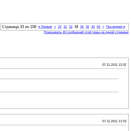
Страница 33 из 108
«
Первая
<
23
31
32
33
34
35
43
83
>
Последняя
»
Показывать 40 сообщений этой темы на одной странице
07.11.2011 13:32
07.11.2011 13:33