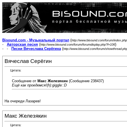
Bisound.com - Музыкальный портал
(
http://www.bisound.com/forum/index.php
-
Авторская песня
(
)
http://www.bisound.com/forum/forumdisplay.php?f=106
- -
Песни Вячеслава Серёгина
(
http://www.bisound.com/forum/showthread.ph
Вячеслав Серёгин
Цитата:
Сообщение от
Макс Железякин
(Сообщение 238437)
Ещё как проедемся!(h):giggle::D
На очереди Лазарев!
Макс Железякин
Цитата: