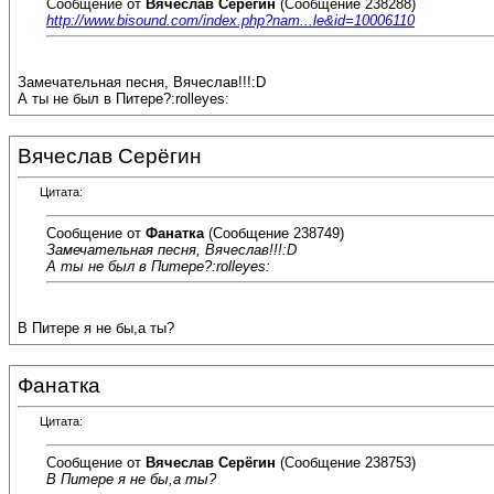
Сообщение от
Вячеслав Серёгин
(Сообщение 238288)
http://www.bisound.com/index.php?nam...le&id=10006110
Замечательная песня, Вячеслав!!!:D
А ты не был в Питере?:rolleyes:
Вячеслав Серёгин
Цитата:
Сообщение от
Фанатка
(Сообщение 238749)
Замечательная песня, Вячеслав!!!:D
А ты не был в Питере?:rolleyes:
В Питере я не бы,а ты?
Фанатка
Цитата:
Сообщение от
Вячеслав Серёгин
(Сообщение 238753)
В Питере я не бы,а ты?