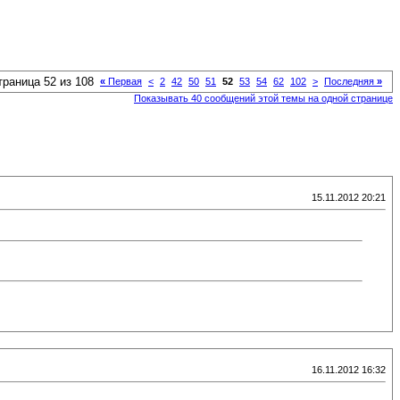
траница 52 из 108
«
Первая
<
2
42
50
51
52
53
54
62
102
>
Последняя
»
Показывать 40 сообщений этой темы на одной странице
15.11.2012 20:21
16.11.2012 16:32