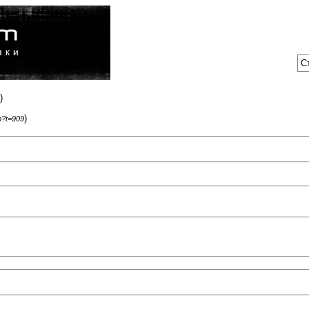
С
)
)
p?t=909