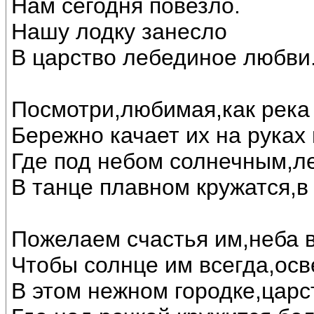
Нам сегодня повезло.
Нашу лодку занесло
В царство лебединое любви..
Посмотри,любимая,как река 
Бережно качает их на руках
Где под небом солнечным,л
В танце плавном кружатся,в
Пожелаем счастья им,неба в
Чтобы солнце им всегда,осв
В этом нежном городке,царс