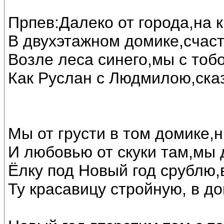
Прпев:Далеко от города,на 
В двухэтажном домике,счас
Возле леса синего,мы с тоб
Как Руслан с Людмилою,ска
Мы от грусти в том домике,н
И любовью от скуки там,мы 
Ёлку под Новый год срублю,
Ту красавицу стройную, в до