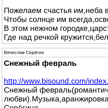
Пожелаем счастья им,неба в
Чтобы солнце им всегда,осв
В этом нежном городке,царс
Где над речкой кружится,бе
Вячеслав Серёгин
Снежный февраль
http://www.bisound.com/inde
Снежный февраль(романтич
любви).Музыка,аранжировка
Серёгина.