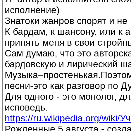
исполнение)
Знатоки жанров спорят и не 
К бардам, к шансону, или к 
принять меня в свои стройн
Сам думаю, что это авторск
бардовскую и лирический ш
Музыка–простенькая.Поэтом
песни-это как разговор по Д
Для одного - это монолог, дл
исповедь.
https://ru.wikipedia.org/wiki/
Рожденные 5 августа - созд