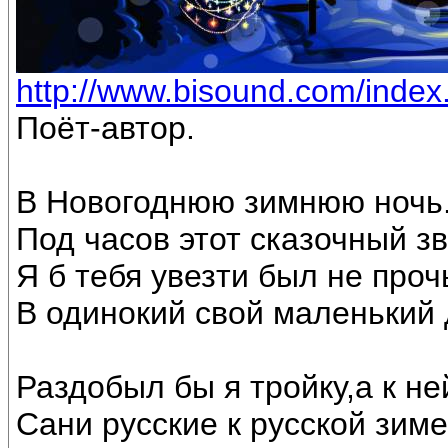
http://www.bisound.com/inde
Поёт-автор.
В Новогоднюю зимнюю ночь
Под часов этот сказочный з
Я б тебя увезти был не проч
В одинокий свой маленький 
Раздобыл бы я тройку,а к не
Сани русские к русской зиме