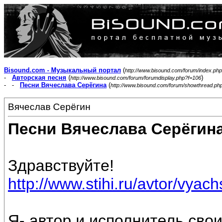
Bisound.com - Музыкальный портал
(
http://www.bisound.com/forum/index.php
-
Авторская песня
(
)
http://www.bisound.com/forum/forumdisplay.php?f=106
- -
Песни Вячеслава Серёгина
(
http://www.bisound.com/forum/showthread.ph
Вячеслав Серёгин
Песни Вячеслава Серёгин
Здравствуйте!
http://www.stihi.ru/avtor/vyac
Я- автор и исполнитель свои