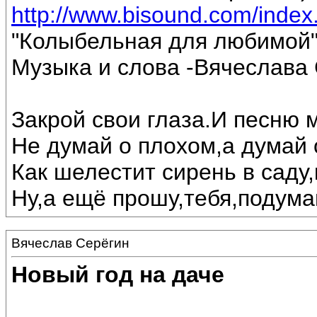
http://www.bisound.com/inde
"Колыбельная для любимой
Музыка и слова -Вячеслава 
Закрой свои глаза.И песню 
Не думай о плохом,а думай 
Как шелестит сирень в саду,
Ну,а ещё прошу,тебя,подумай
Вячеслав Серёгин
Новый год на даче