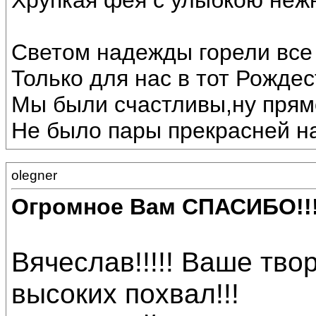
Хрупкая фея с улыбкою неж
Светом надежды горели все 
Только для нас в тот Рождес
Мы были счастливы,ну прямо
Не было пары прекрасней на
olegner
Огромное Вам СПАСИБО!!
Вячеслав!!!!! Ваше тв
высоких похвал!!!