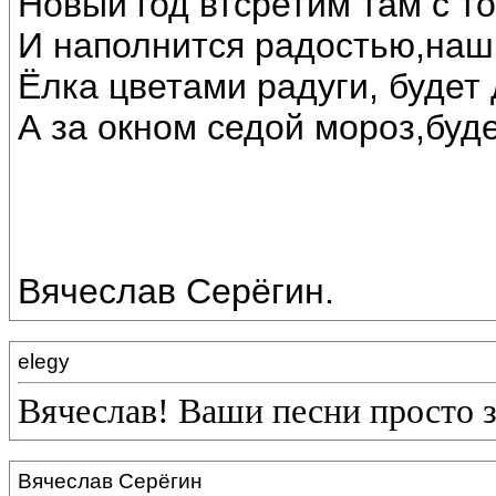
Новый год втсретим там с т
И наполнится радостью,наш
Ёлка цветами радуги, будет 
А за окном седой мороз,буде
Вячеслав Серёгин.
elegy
Вячеслав! Ваши песни просто 
Вячеслав Серёгин