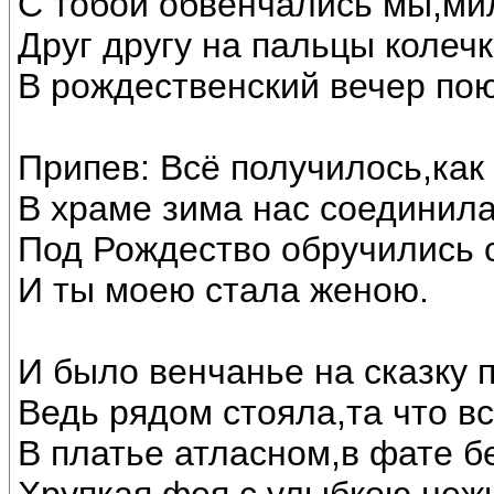
С тобой обвенчались мы,ми
Друг другу на пальцы колечк
В рождественский вечер по
Припев: Всё получилось,как
В храме зима нас соединила
Под Рождество обручились 
И ты моею стала женою.
И было венчанье на сказку 
Ведь рядом стояла,та что в
В платье атласном,в фате б