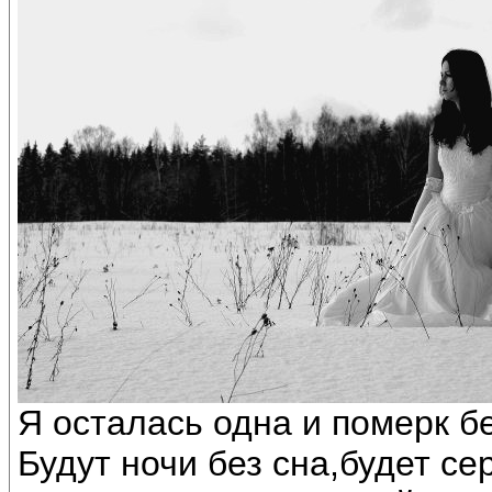
Я осталась одна и померк бе
Будут ночи без сна,будет се