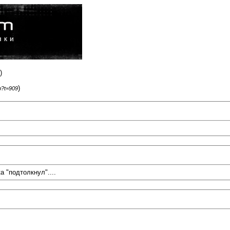
)
)
p?t=909
а "подтолкнул"....