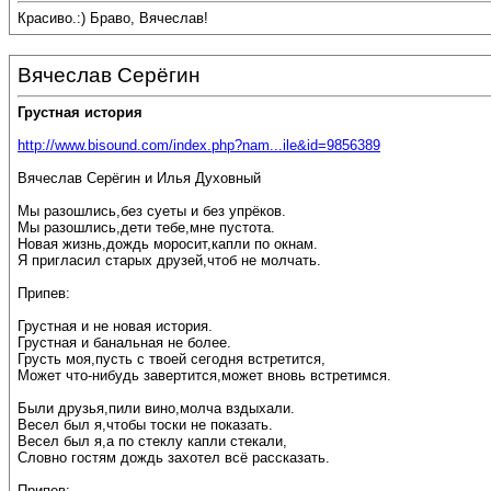
Красиво.:) Браво, Вячеслав!
Вячеслав Серёгин
Грустная история
http://www.bisound.com/index.php?nam...ile&id=9856389
Вячеслав Серёгин и Илья Духовный
Мы разошлись,без суеты и без упрёков.
Мы разошлись,дети тебе,мне пустота.
Новая жизнь,дождь моросит,капли по окнам.
Я пригласил старых друзей,чтоб не молчать.
Припев:
Грустная и не новая история.
Грустная и банальная не более.
Грусть моя,пусть с твоей сегодня встретится,
Может что-нибудь завертится,может вновь встретимся.
Были друзья,пили вино,молча вздыхали.
Весел был я,чтобы тоски не показать.
Весел был я,а по стеклу капли стекали,
Словно гостям дождь захотел всё рассказать.
Припев: