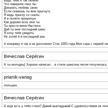
Ведь Тебя я так люблю
Что наверное смог бы
Доказать любовь свою.
Если скажешь ты мне прыгнуть
Я ведь прыгну со скалы
И в полёте прокричуя
Как дороже всех мне ты.
Ты прости меня Настюха
Дай ты мне последний шанс
Я хочу тебя увидеть
Ну хотяб б в последний раз.
А концовку я так и не досочинял.Стих 2003 года.Моя сора с первой л
Вячеслав Серёгин
А ты молодец! Хорошо написал....в стиле шансона песня получилась.О
prianik-variag
польщен.
Вячеслав Серёгин
А ещё есть у тебя стихи? Давай выкладывай.С удовольствием их почи