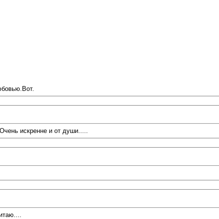
юбовью.Вот.
чень искренне и от души.....
таю....