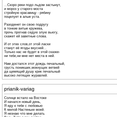
...Скоро реки подо льдом застынут,
и мороз у старого моста
стройную красавицу - рябину
поцелует в алые уста.
Разоденет он свою подругу
в тонкие витые кружева,
прочь прогнав седую злую вьюгу,
скажет ей заветные слова.
И от этих слов,от этой ласки
станут её ягоды вкусней...
Только нас не будет в этой сказке-
ни тебе,ни мне нет места в ней.
Нам достался этот дождь печальный,
грусть поникших,мокнущих ветвей
да щемящий душу крик печальный
высоко летящих журавлей.
prianik-variag
Солнце встало на Востоке
И начался новый день,
Я иду к тебе с любовью
К милой Настеньке моей.
Я незнаю что мне делать