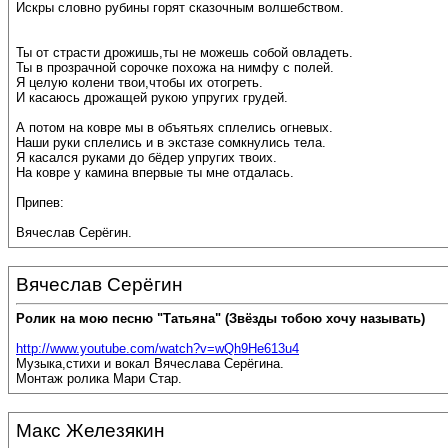
Искры словно рубины горят сказочным волшебством.
Ты от страсти дрожишь,ты не можешь собой овладеть.
Ты в прозрачной сорочке похожа на нимфу с полей.
Я целую колени твои,чтобы их отогреть.
И касаюсь дрожащей рукою упругих грудей.
А потом на ковре мы в объятьях сплелись огневых.
Наши руки сплелись и в экстазе сомкнулись тела.
Я касался руками до бёдер упругих твоих.
На ковре у камина впервые ты мне отдалась.
Припев:
Вячеслав Серёгин.
Вячеслав Серёгин
Ролик на мою песню "Татьяна" (Звёзды тобою хочу называть)
http://www.youtube.com/watch?v=wQh9He613u4
Музыка,стихи и вокал Вячеслава Серёгина.
Монтаж ролика Мари Стар.
Макс Железякин