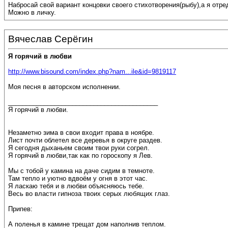
Набросай свой вариант концовки своего стихотворения(рыбу),а я отре
Можно в личку.
Вячеслав Серёгин
Я горячий в любви
http://www.bisound.com/index.php?nam...ile&id=9819117
Моя песня в авторском исполнении.
__________________________________________
Я горячий в любви.
Незаметно зима в свои входит права в ноябре.
Лист почти облетел все деревья в округе раздев.
Я сегодня дыханьем своим твои руки согрел.
Я горячий в любви,так как по гороскопу я Лев.
Мы с тобой у камина на даче сидим в темноте.
Там тепло и уютно вдвоём у огня в этот час.
Я ласкаю тебя и в любви объясняюсь тебе.
Весь во власти гипноза твоих серых любящих глаз.
Припев:
А поленья в камине трещат дом наполнив теплом.