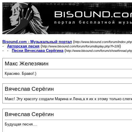
Bisound.com - Музыкальный портал
(
http://www.bisound.com/forum/index.php
-
Авторская песня
(
)
http://www.bisound.com/forum/forumdisplay.php?f=106
- -
Песни Вячеслава Серёгина
(
http://www.bisound.com/forum/showthread.ph
Макс Железякин
Красиво. Браво!:)
Вячеслав Серёгин
Макс! Эту красоту создали Марина и Лена,а я их к этому только слегк
Вячеслав Серёгин
Будущая песня....