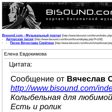
Bisound.com - Музыкальный портал
(
http://www.bisound.com/forum/index.php
-
Авторская песня
(
)
http://www.bisound.com/forum/forumdisplay.php?f=106
- -
Песни Вячеслава Серёгина
(
http://www.bisound.com/forum/showthread.ph
Елена Евдокимова
Цитата:
Сообщение от
Вячеслав 
http://www.bisound.com/ind
Колыбельная для любимой
Есть и ролик