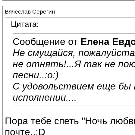
Вячеслав Серёгин
Цитата:
Сообщение от
Елена Евд
Не смущайся, пожалуйста
не отнять!...Я так не по
песни..:o:)
С удовольствием еще бы 
исполнении....
Пора тебе спеть "Ночь люб
почте..:D