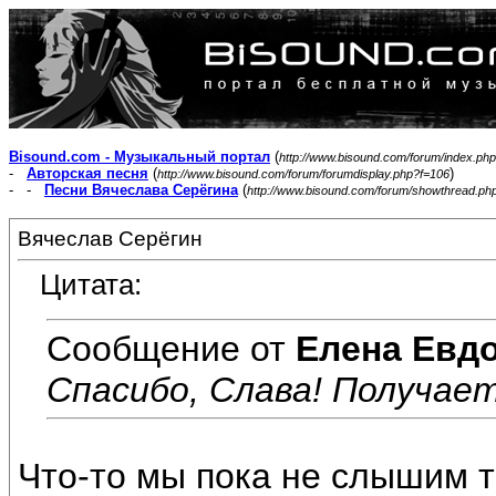
Bisound.com - Музыкальный портал
(
http://www.bisound.com/forum/index.php
-
Авторская песня
(
)
http://www.bisound.com/forum/forumdisplay.php?f=106
- -
Песни Вячеслава Серёгина
(
http://www.bisound.com/forum/showthread.ph
Вячеслав Серёгин
Цитата:
Сообщение от
Елена Евд
Спасибо, Слава! Получаетс
Что-то мы пока не слышим тв