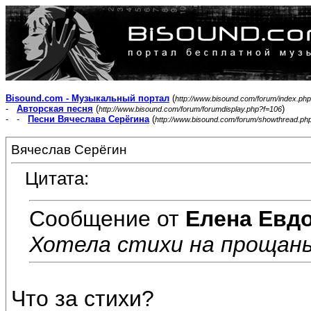
Bisound.com - Музыкальный портал
(
http://www.bisound.com/forum/index.php
-
Авторская песня
(
)
http://www.bisound.com/forum/forumdisplay.php?f=106
- -
Песни Вячеслава Серёгина
(
http://www.bisound.com/forum/showthread.ph
Вячеслав Серёгин
Цитата:
Сообщение от
Елена Евд
Хотела стихи на прощань
Что за стихи?