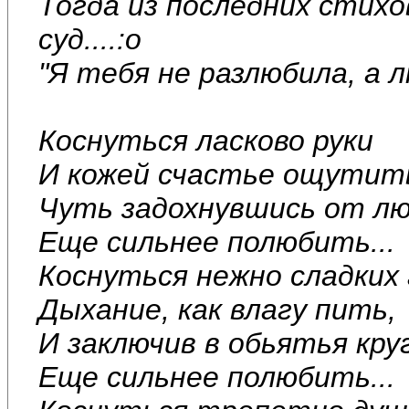
Тогда из последних стихов
суд....:o
"Я тебя не разлюбила, а л
Коснуться ласково руки
И кожей счастье ощутит
Чуть задохнувшись от л
Еще сильнее полюбить...
Коснуться нежно сладких 
Дыхание, как влагу пить,
И заключив в обьятья круг
Еще сильнее полюбить...