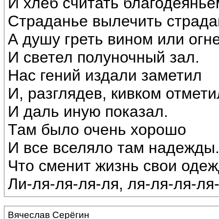
И хлеб считать благодеянье
Страданье вылечить страда
А душу греть вином или огн
И светел полуночный зал.
Нас гений издали заметил
И, разглядев, кивком отмети
И даль иную показал.
Там было очень хорошо
И все вселяло там надежды
Что сменит жизнь свои одеж
Ли-ля-ля-ля-ля, ля-ля-ля-ля-л
Вячеслав Серёгин