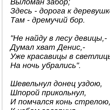
Выломан забор;
Здесь - дорога к деревушк
Там - дремучий бор.
"Не найду в лесу девицы,-
Думал хват Денис,-
Уже красавицы в светлиц
На ночь убрались".
Шевельнул донец уздою,
Шпорой прикольнул,
И помчался конь стрелою