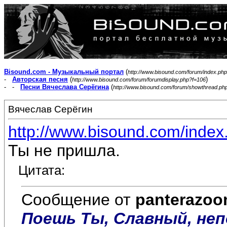
Bisound.com - Музыкальный портал
(
http://www.bisound.com/forum/index.php
-
Авторская песня
(
)
http://www.bisound.com/forum/forumdisplay.php?f=106
- -
Песни Вячеслава Серёгина
(
http://www.bisound.com/forum/showthread.ph
Вячеслав Серёгин
http://www.bisound.com/inde
Ты не пришла.
Цитата:
Сообщение от
panterazo
Поешь Ты, Славный, неп