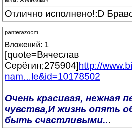
Макс Железякин
Отлично исполнено!:D Браво
panterazoom
Вложений: 1
[quote=Вячеслав
Серёгин;275904]
http://www.
nam...le&id=10178502
Очень красивая, нежная п
чувства,И жизнь опять о
быть счастливыми..
.