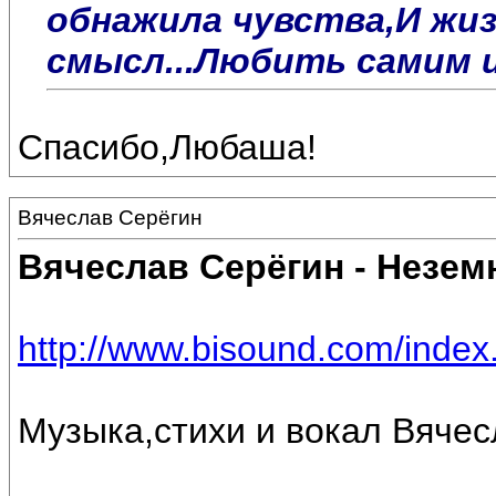
обнажила чувства,И жи
смысл...Любить самим 
Спасибо,Любаша!
Вячеслав Серёгин
Вячеслав Серёгин - Незем
http://www.bisound.com/inde
Музыка,стихи и вокал Вяче