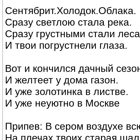
Сентябрит.Холодок.Облака.
Сразу светлою стала река.
Сразу грустными стали леса
И твои погрустнели глаза.
Вот и кончился дачный сезо
И желтеет у дома газон.
И уже золотинка в листве.
И уже неуютно в Москве
Припев: В сером воздухе вс
На плечах твоих старая шал