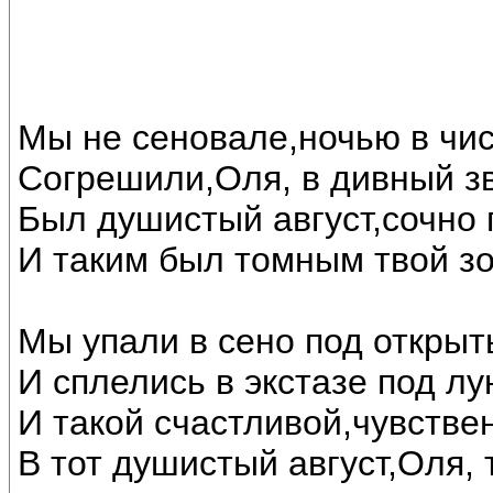
Мы не сеновале,ночью в чи
Согрешили,Оля, в дивный з
Был душистый август,сочно 
И таким был томным твой зо
Мы упали в сено под откры
И сплелись в экстазе под лу
И такой счастливой,чувстве
В тот душистый август,Оля, 