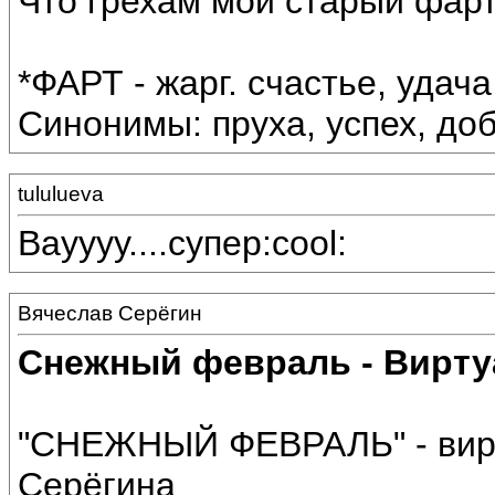
Что грехам мой старый фарт
*ФАРТ - жарг. счастье, удача
Синонимы: пруха, успех, до
tululueva
Вауууу....супер:cool:
Вячеслав Серёгин
Снежный февраль - Вирту
"СНЕЖНЫЙ ФЕВРАЛЬ" - вирт
Серёгина