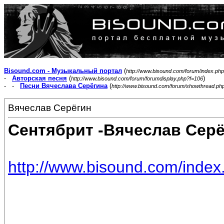
Bisound.com - Музыкальный портал
(
http://www.bisound.com/forum/index.php
-
Авторская песня
(
)
http://www.bisound.com/forum/forumdisplay.php?f=106
- -
Песни Вячеслава Серёгина
(
http://www.bisound.com/forum/showthread.ph
Вячеслав Серёгин
Сентябрит -Вячеслав Серё
http://www.bisound.com/inde