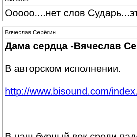
Ооооо....нет слов Сударь...эт
Вячеслав Серёгин
Дама сердца -Вячеслав Се
В авторском исполнении.
http://www.bisound.com/inde
В наш бурный век среди пад