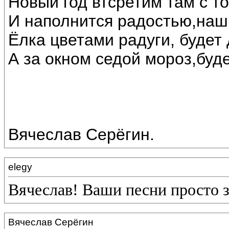
Новый год втсретим там с т
И наполнится радостью,наш
Ёлка цветами радуги, будет 
А за окном седой мороз,буде
Вячеслав Серёгин.
elegy
Вячеслав! Ваши песни просто 
Вячеслав Серёгин