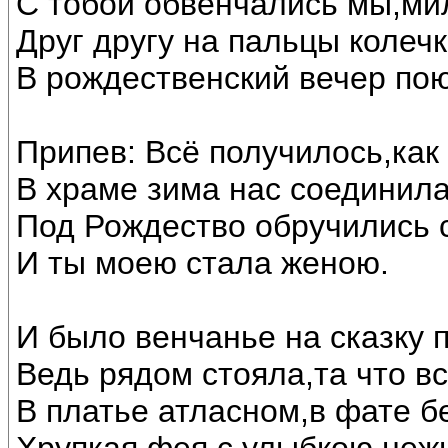
С тобой обвенчались мы,ми
Друг другу на пальцы колечк
В рождественский вечер по
Припев: Всё получилось,как
В храме зима нас соединила
Под Рождество обручились 
И ты моею стала женою.
И было венчанье на сказку 
Ведь рядом стояла,та что в
В платье атласном,в фате б