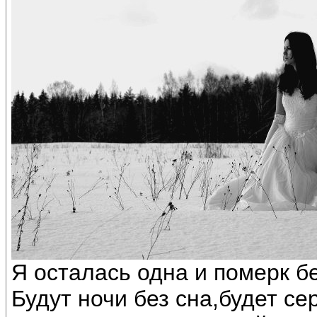
Я осталась одна и померк бе
Будут ночи без сна,будет се