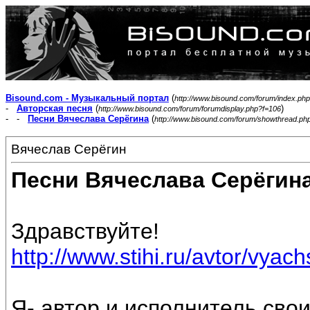
Bisound.com - Музыкальный портал
(
http://www.bisound.com/forum/index.php
-
Авторская песня
(
)
http://www.bisound.com/forum/forumdisplay.php?f=106
- -
Песни Вячеслава Серёгина
(
http://www.bisound.com/forum/showthread.ph
Вячеслав Серёгин
Песни Вячеслава Серёгин
Здравствуйте!
http://www.stihi.ru/avtor/vyac
Я- автор и исполнитель свои