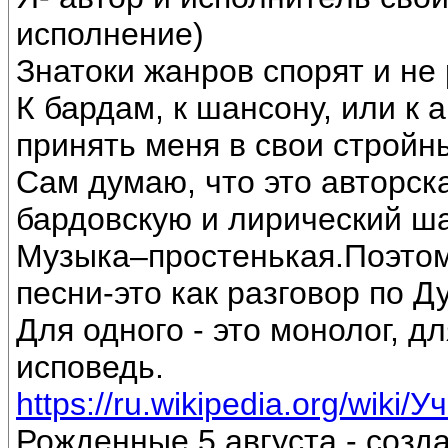
исполнение)
Знатоки жанров спорят и не 
К бардам, к шансону, или к 
принять меня в свои стройн
Сам думаю, что это авторск
бардовскую и лирический ш
Музыка–простенькая.Поэтом
песни-это как разговор по Д
Для одного - это монолог, дл
исповедь.
https://ru.wikipedia.org/wiki/
Рожденные 5 августа - созд