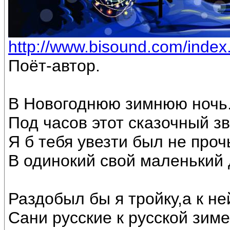
http://www.bisound.com/inde
Поёт-автор.
В Новогоднюю зимнюю ночь
Под часов этот сказочный з
Я б тебя увезти был не проч
В одинокий свой маленький 
Раздобыл бы я тройку,а к не
Сани русские к русской зиме