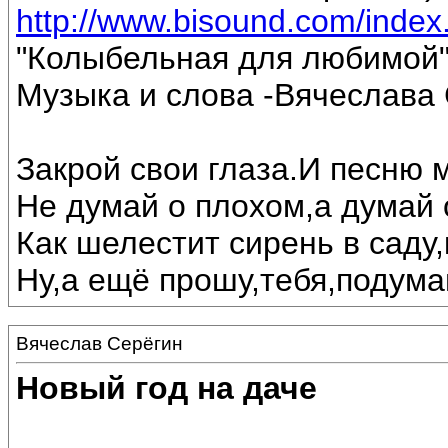
http://www.bisound.com/inde
"Колыбельная для любимой
Музыка и слова -Вячеслава 
Закрой свои глаза.И песню 
Не думай о плохом,а думай 
Как шелестит сирень в саду,
Ну,а ещё прошу,тебя,подумай
Вячеслав Серёгин
Новый год на даче