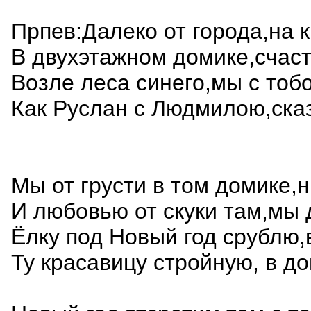
Прпев:Далеко от города,на 
В двухэтажном домике,счас
Возле леса синего,мы с тоб
Как Руслан с Людмилою,ска
Мы от грусти в том домике,н
И любовью от скуки там,мы 
Ёлку под Новый год срублю,
Ту красавицу стройную, в до