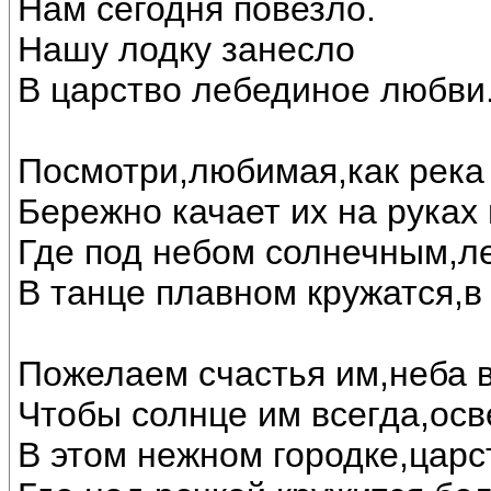
Нам сегодня повезло.
Нашу лодку занесло
В царство лебединое любви..
Посмотри,любимая,как река 
Бережно качает их на руках
Где под небом солнечным,л
В танце плавном кружатся,в
Пожелаем счастья им,неба в
Чтобы солнце им всегда,осв
В этом нежном городке,царс