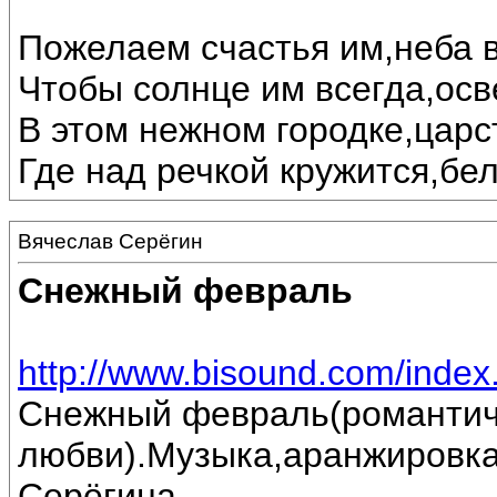
Пожелаем счастья им,неба в
Чтобы солнце им всегда,осв
В этом нежном городке,царс
Где над речкой кружится,бе
Вячеслав Серёгин
Снежный февраль
http://www.bisound.com/inde
Снежный февраль(романтич
любви).Музыка,аранжировка
Серёгина.