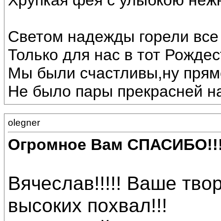
Хрупкая фея с улыбкою неж
Светом надежды горели все 
Только для нас в тот Рождес
Мы были счастливы,ну прямо
Не было пары прекрасней на
olegner
Огромное Вам СПАСИБО!!
Вячеслав!!!!! Ваше тв
высоких похвал!!!