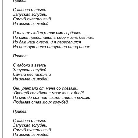
Припев:
С ладони я ввысь
Запускал голубей.
Самый счастливый
На земле из людей.
Я так их любил,я так ими гордился
Не смея представить себе жизнь без них.
Но дам наш снесли и я переселился
На вольную волю отпустив птиц своих.
Припев:
С ладони я ввысь
Запускал голубей.
Самый несчастный
На земле из людей.
Они улетали от меня со слезами:
-Прощай голубятня моих юных дней!
Но мне до сих пор часто снится ночами
Любимая стая моих голубей.
Припев:
С ладони я ввысь
Запускал голубей.
Самый счастливый
На земле из людей.