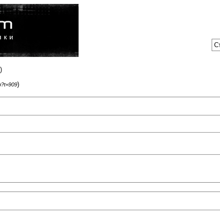
С
)
)
p?t=909