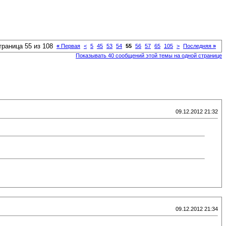
траница 55 из 108
«
Первая
<
5
45
53
54
55
56
57
65
105
>
Последняя
»
Показывать 40 сообщений этой темы на одной странице
09.12.2012 21:32
09.12.2012 21:34