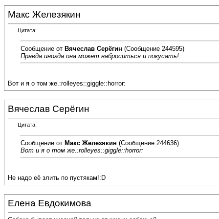
Макс Железякин
Цитата:
Сообщение от
Вячеслав Серёгин
(Сообщение 244595)
Правда иногда она может наброситься и покусать!
Вот и я о том же.:rolleyes::giggle::horror:
Вячеслав Серёгин
Цитата:
Сообщение от
Макс Железякин
(Сообщение 244636)
Вот и я о том же.:rolleyes::giggle::horror:
Не надо её злить по пустякам!:D
Елена Евдокимова