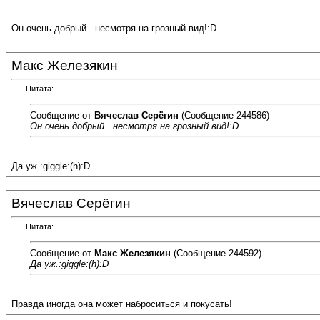
Он очень добрый...несмотря на грозный вид!:D
Макс Железякин
Цитата:
Сообщение от
Вячеслав Серёгин
(Сообщение 244586)
Он очень добрый...несмотря на грозный вид!:D
Да уж.:giggle:(h):D
Вячеслав Серёгин
Цитата:
Сообщение от
Макс Железякин
(Сообщение 244592)
Да уж.:giggle:(h):D
Правда иногда она может наброситься и покусать!