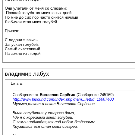
Они улетали от меня со слезами:
-Прощай голубятня моих юных дней!
Но мне до сих пор часто снится ночами
Любимая стая моих голубей.
Припев:
С ладони я ввысь
Запускал голубей.
Самый счастливый
На земле из людей.
владимир лабух
Цитата:
Сообщение от
Вячеслав Серёгин
(Сообщение 245169)
http://www.bisound.com/index.php?nam...le&id=10007400
Музыка,текст и вокал Вячеслава Серёгина.
Была голубятня у старого дома,
Где я с корешами гонял голубей.
С земли наблюдая,как под небом бездонным
Кружилась вся стая моих сизарей.