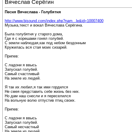
Вячеслав Серёгин
Песня Вячеслава - Голубятня
http://www.bisound.com/index.php?nam...le&id=10007400
Музыка,текст и вокал Вячеслава Серёгина.
Была голубятня у старого дома,
Где я с корешами гонял голубей.
С земли наблюдая,как под небом бездонным
Кружилась вся стая моих сизарей.
Припев:
С ладони я ввысь
Запускал голубей.
Самый счастливый
На земле из людей.
Я так их любил,я так ими гордился
Не смея представить себе жизнь без них.
Но дам наш снесли и я переселился
На вольную волю отпустив птиц своих.
Припев:
С ладони я ввысь
Запускал голубей.
Самый несчастный
На земле из людей.