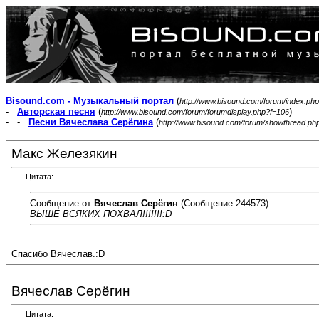
Bisound.com - Музыкальный портал
(
http://www.bisound.com/forum/index.php
-
Авторская песня
(
)
http://www.bisound.com/forum/forumdisplay.php?f=106
- -
Песни Вячеслава Серёгина
(
http://www.bisound.com/forum/showthread.ph
Макс Железякин
Цитата:
Сообщение от
Вячеслав Серёгин
(Сообщение 244573)
ВЫШЕ ВСЯКИХ ПОХВАЛ!!!!!!!:D
Спасибо Вячеслав.:D
Вячеслав Серёгин
Цитата: