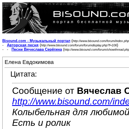
Bisound.com - Музыкальный портал
(
http://www.bisound.com/forum/index.php
-
Авторская песня
(
)
http://www.bisound.com/forum/forumdisplay.php?f=106
- -
Песни Вячеслава Серёгина
(
http://www.bisound.com/forum/showthread.ph
Елена Евдокимова
Цитата:
Сообщение от
Вячеслав 
http://www.bisound.com/ind
Колыбельная для любимой
Есть и ролик