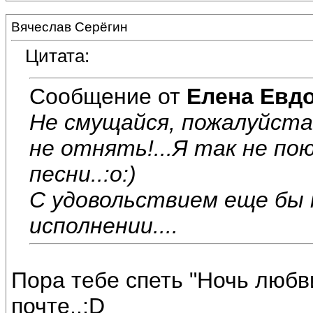
Вячеслав Серёгин
Цитата:
Сообщение от
Елена Евд
Не смущайся, пожалуйста
не отнять!...Я так не по
песни..:o:)
С удовольствием еще бы 
исполнении....
Пора тебе спеть "Ночь люб
почте..:D