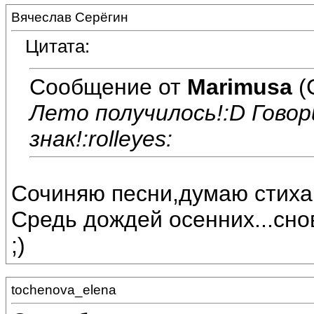
Вячеслав Серёгин
Цитата:
Сообщение от
Marimusa
(
Лето получилось!:D Гово
знак!:rolleyes:
Сочиняю песни,думаю стиха
Средь дождей осенних...снов
;)
tochenova_elena