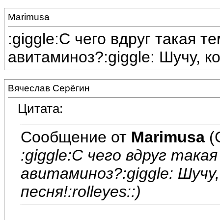
Marimusa
:giggle:С чего вдруг такая 
авитаминоз?:giggle: Шучу, ко
Вячеслав Серёгин
Цитата:
Сообщение от
Marimusa
(
:giggle:С чего вдруг так
авитаминоз?:giggle: Шучу
песня!:rolleyes::)