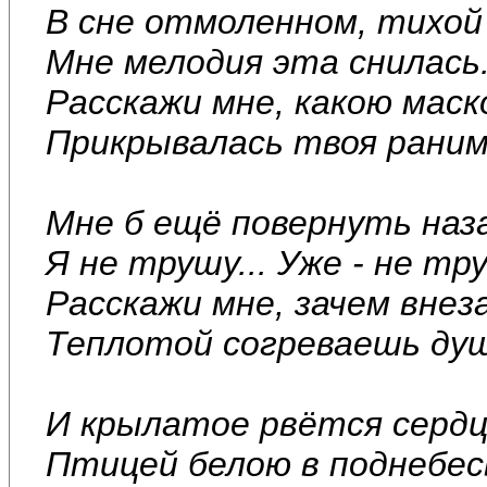
В сне отмоленном, тихой
Мне мелодия эта снилась.
Расскажи мне, какою маск
Прикрывалась твоя рани
Мне б ещё повернуть наза
Я не трушу... Уже - не тру
Расскажи мне, зачем внез
Теплотой согреваешь ду
И крылатое рвётся серд
Птицей белою в поднебес