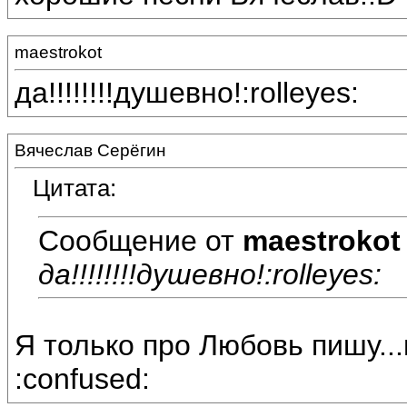
maestrokot
да!!!!!!!!душевно!:rolleyes:
Вячеслав Серёгин
Цитата:
Сообщение от
maestrokot
да!!!!!!!!душевно!:rolleyes:
Я только про Любовь пишу..
:confused: