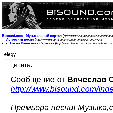
Bisound.com - Музыкальный портал
(
http://www.bisound.com/forum/index.php
-
Авторская песня
(
)
http://www.bisound.com/forum/forumdisplay.php?f=106
- -
Песни Вячеслава Серёгина
(
http://www.bisound.com/forum/showthread.ph
elegy
Цитата:
Сообщение от
Вячеслав 
http://www.bisound.com/ind
Премьера песни! Музыка,с