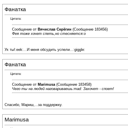
Фанатка
Цитата:
Сообщение от
Вячеслав Серёгин
(Сообщение 183456)
Фея тоже хочет спеть,но стесняется:o
Ух ты!:eek:...И меня обсудить успели...:giggle:
Фанатка
Цитата:
Сообщение от
Marimusa
(Сообщение 183458)
Чего ты на людей наговариваешь:mad: Захочет - споет!
Спасибо, Мариш,...за поддержку.
Marimusa