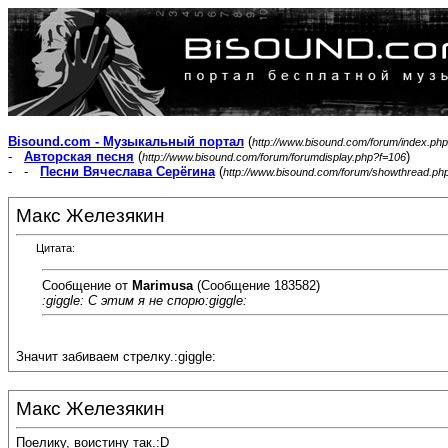
Bisound.com - Музыкальный портал
(
http://www.bisound.com/forum/index.php
-
Авторская песня
(
)
http://www.bisound.com/forum/forumdisplay.php?f=106
- -
Песни Вячеслава Серёгина
(
http://www.bisound.com/forum/showthread.ph
Макс Железякин
Цитата:
Сообщение от
Marimusa
(Сообщение 183582)
:giggle: С этим я не спорю:giggle:
Значит забиваем стрелку.:giggle:
Макс Железякин
Поелику, воистину так.:D