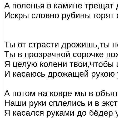
А поленья в камине трещат 
Искры словно рубины горят
Ты от страсти дрожишь,ты 
Ты в прозрачной сорочке по
Я целую колени твои,чтобы и
И касаюсь дрожащей рукою у
А потом на ковре мы в объя
Наши руки сплелись и в экст
Я касался руками до бёдер у