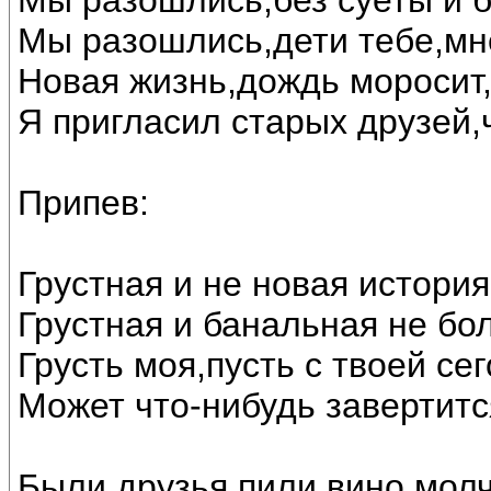
Мы разошлись,без суеты и б
Мы разошлись,дети тебе,мне
Новая жизнь,дождь моросит,
Я пригласил старых друзей,
Припев:
Грустная и не новая история
Грустная и банальная не бо
Грусть моя,пусть с твоей се
Может что-нибудь завертитс
Были друзья,пили вино,мол