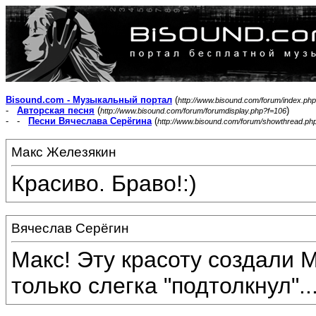
Bisound.com - Музыкальный портал
(
http://www.bisound.com/forum/index.php
-
Авторская песня
(
)
http://www.bisound.com/forum/forumdisplay.php?f=106
- -
Песни Вячеслава Серёгина
(
http://www.bisound.com/forum/showthread.ph
Макс Железякин
Красиво. Браво!:)
Вячеслав Серёгин
Макс! Эту красоту создали М
только слегка "подтолкнул"...