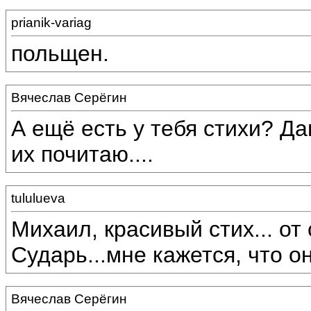
prianik-variag
польщен.
Вячеслав Серёгин
А ещё есть у тебя стихи? Д
их почитаю....
tululueva
Михаил, красивый стих... от 
Сударь...мне кажется, что о
Вячеслав Серёгин