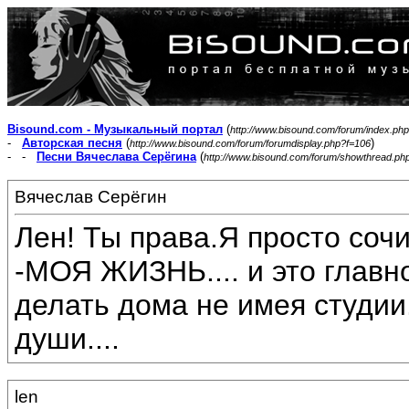
Bisound.com - Музыкальный портал
(
http://www.bisound.com/forum/index.php
-
Авторская песня
(
)
http://www.bisound.com/forum/forumdisplay.php?f=106
- -
Песни Вячеслава Серёгина
(
http://www.bisound.com/forum/showthread.ph
Вячеслав Серёгин
Лен! Ты права.Я просто соч
-МОЯ ЖИЗНЬ.... и это главн
делать дома не имея студии.
души....
len