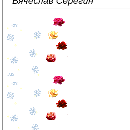
Вячеслав Серёгин