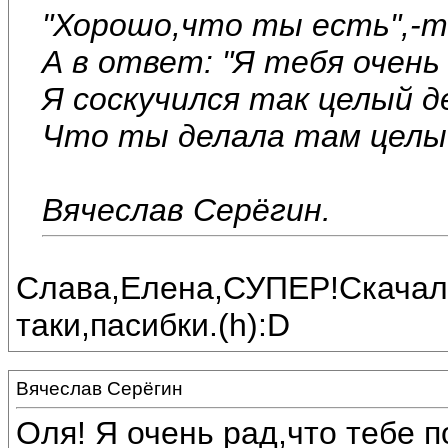
"Хорошо,что ты есть",-те
А в ответ: "Я тебя очень
Я соскучился так целый д
Что ты делала там целый д
Вячеслав Серёгин.
Слава,Елена,СУПЕР!Скачала
таки,пасибки.(h):D
Вячеслав Серёгин
Оля! Я очень рад,что тебе п