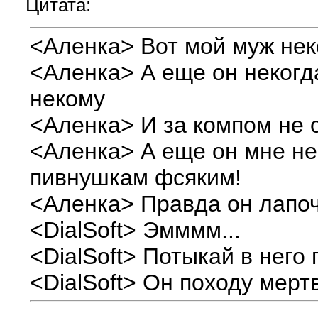
Цитата:
<Аленка> Вот мой муж нек
<Аленка> А еще он некогда
некому
<Аленка> И за компом не 
<Аленка> А еще он мне не
пивнушкам фсяким!
<Аленка> Правда он лапоч
<DialSoft> Эмммм...
<DialSoft> Потыкай в него
<DialSoft> Он походу мерт