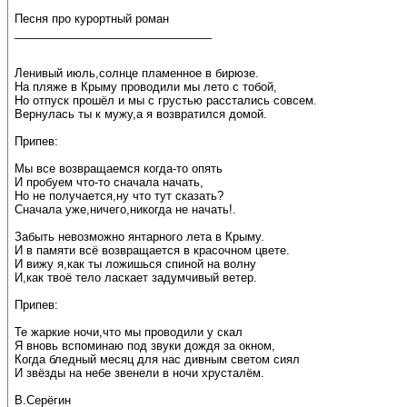
Песня про курортный роман
_______________________________
Ленивый июль,солнце пламенное в бирюзе.
На пляже в Крыму проводили мы лето с тобой,
Но отпуск прошёл и мы с грустью расстались совсем.
Вернулась ты к мужу,а я возвратился домой.
Припев:
Мы все возвращаемся когда-то опять
И пробуем что-то сначала начать,
Но не получается,ну что тут сказать?
Сначала уже,ничего,никогда не начать!.
Забыть невозможно янтарного лета в Крыму.
И в памяти всё возвращается в красочном цвете.
И вижу я,как ты ложишься спиной на волну
И,как твоё тело ласкает задумчивый ветер.
Припев:
Те жаркие ночи,что мы проводили у скал
Я вновь вспоминаю под звуки дождя за окном,
Когда бледный месяц для нас дивным светом сиял
И звёзды на небе звенели в ночи хрусталём.
В.Серёгин