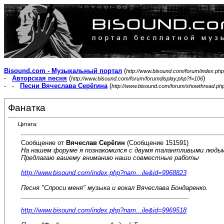
Bisound.com - Музыкальный портал
(
http://www.bisound.com/forum/index.php
-
Авторская песня
(
)
http://www.bisound.com/forum/forumdisplay.php?f=106
- -
Песни Вячеслава Серёгина
(
http://www.bisound.com/forum/showthread.ph
Фанатка
Цитата:
Сообщение от
Вячеслав Серёгин
(Сообщение 151591)
На нашем форуме я познакомился с двумя талантливыми людьми
Предлагаю вашему вниманию наши совместные работы
http://www.bisound.com/index.php?nam...ile&id=9968823
Песня "Спроси меня" музыка и вокал Вячеслава Бондаренко.
________________________________________________
http://www.bisound.com/index.php?nam...ile&id=9969518