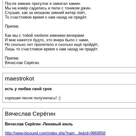
После зимних прогулок я зажигал камин.
Мы на ковёр садились и пили с тоником джин.
Слушая, как за окошком зимний ветер поёт,
То счастливое время к нам назад не придёт.
Припев:
Как мы с тобой любили зимними вечерами
И мне кажется будто, это вчера было с нами,
Но сколько лет пролетело и сколько ещё пройдёт,
Лишь то счастливое время к нам назад не придёт.
Припев:
Вячеслав Серёгин.
maestrokot
есть у любви свой срок
хорошая песня получилась!::)
Вячеслав Серёгин
Вячеслав Серёгин -Ленивый июль
http://www.bisound.com/index.php?nam...ile&id=9969858