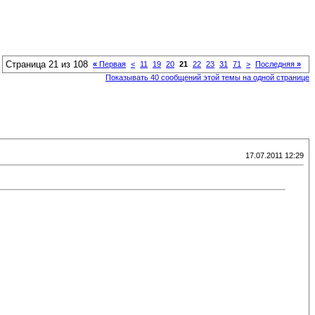
Страница 21 из 108
«
Первая
<
11
19
20
21
22
23
31
71
>
Последняя
»
Показывать 40 сообщений этой темы на одной странице
17.07.2011 12:29