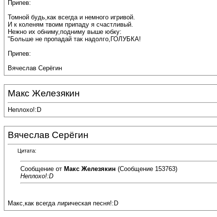
Припев:
Томной будь,как всегда и немного игривой.
И к коленям твоим припаду я счастливый.
Нежно их обниму,подниму выше юбку:
"Больше не пропадай так надолго,ГОЛУБКА!
Припев:
Вячеслав Серёгин
Макс Железякин
Неплохо!:D
Вячеслав Серёгин
Цитата:
Сообщение от
Макс Железякин
(Сообщение 153763)
Неплохо!:D
Макс,как всегда лирическая песня!:D