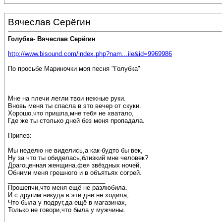
Вячеслав Серёгин
Голубка- Вячеслав Серёгин
http://www.bisound.com/index.php?nam...ile&id=9969986
По просьбе Мариночки моя песня "Голубка"
Мне на плечи легли твои нежные руки.
Вновь меня ты спасла в это вечер от скуки.
Хорошо,что пришла,мне тебя не хватало,
Где же ты столько дней без меня пропадала.
Припев:
Мы неделю не виделись,а как-будто бы век,
Ну за что ты обиделась,близкий мне человек?
Драгоценная женщина,фея звёздных ночей,
Обними меня грешного и в объятьях согрей.
____________________________
Прошепчи,что меня ещё не разлюбила.
И с другим никуда в эти дни не ходила,
Что была у подруг,да ещё в магазинах,
Только не говори,что была у мужчины.