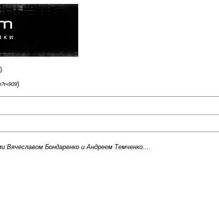
)
)
p?t=909
 Вячеславом Бондаренко и Андреем Темченко....