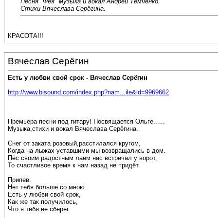
Песня "Фея" музыка и вокал Андрей Темченко.
Стихи Вячеслава Серёгина.
КРАСОТА!!!
Вячеслав Серёгин
Есть у любви свой срок - Вячеслав Серёгин
http://www.bisound.com/index.php?nam...ile&id=9969662
Премьера песни под гитару! Посвящается Ольге......
Музыка,стихи и вокал Вячеслава Серёгина.
Снег от заката розовый,расстилался кругом,
Когда на лыжах уставшими мы возвращались в дом.
Пёс своим радостным лаем нас встречал у ворот,
То счастливое время к нам назад не придёт.
Припев:
Нет тебя больше со мною.
Есть у любви свой срок,
Как же так получилось,
Что я тебя не сберёг.