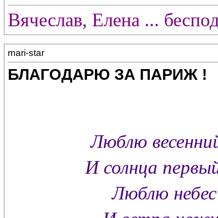
Вячеслав, Елена ... беспо
mari-star
БЛАГОДАРЮ ЗА ПАРИЖ !
Люблю весенний
И солнца первы
Люблю небес
И ветра нежно