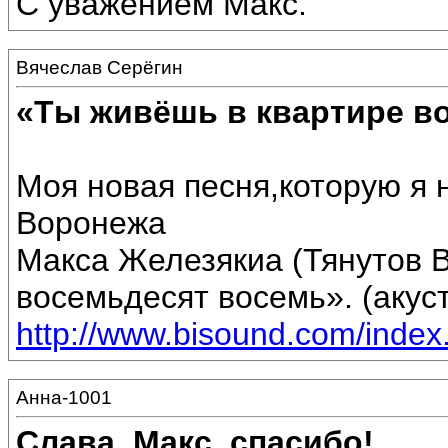
С уважением Макс.
Вячеслав Серёгин
«Ты живёшь в квартире в
Моя новая песня,которую я н
Воронежа
Макса Железякиа (Тянутов 
восемьдесят восемь». (акус
http://www.bisound.com/inde
Анна-1001
Слава, Макс, спасибо!