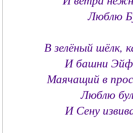
Люблю Бу
В зелёный шёлк, к
И башни Эйфе
Маячащий в прост
Люблю бу
И Сену извив