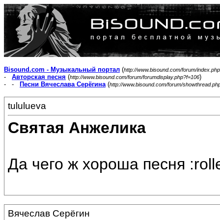
Bisound.com - Музыкальный портал
(
http://www.bisound.com/forum/index.php
-
Авторская песня
(
)
http://www.bisound.com/forum/forumdisplay.php?f=106
- -
Песни Вячеслава Серёгина
(
http://www.bisound.com/forum/showthread.ph
tululueva
Святая Анжелика
Да чего ж хороша песня :roll
Вячеслав Серёгин