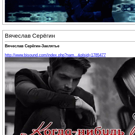
Вячеслав Серёгин
Вячеслав Серёгин-Заклятье
http://www.bisound.com/index.php?nam...&plsid=1785477