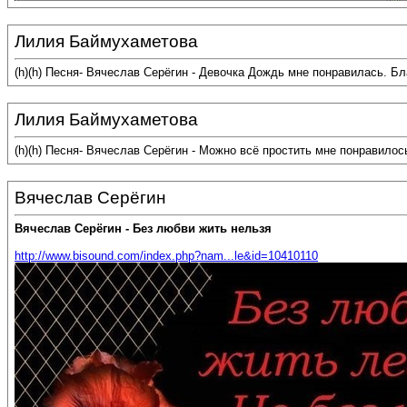
Лилия Баймухаметова
(h)(h) Песня- Вячеслав Серёгин - Девочка Дождь мне понравилась. Б
Лилия Баймухаметова
(h)(h) Песня- Вячеслав Серёгин - Можно всё простить мне понравило
Вячеслав Серёгин
Вячеслав Серёгин - Без любви жить нельзя
http://www.bisound.com/index.php?nam...le&id=10410110