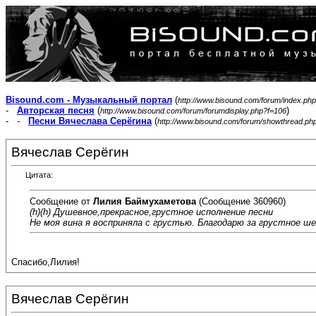
Bisound.com - Музыкальный портал
(
http://www.bisound.com/forum/index.php
-
Авторская песня
(
)
http://www.bisound.com/forum/forumdisplay.php?f=106
- -
Песни Вячеслава Серёгина
(
http://www.bisound.com/forum/showthread.ph
Вячеслав Серёгин
Цитата:
Сообщение от
Лилия Баймухаметова
(Сообщение 360960)
(h)(h) Душевное,прекрасное,грустное исполнение песни
Не моя вина я восприняла с грустью. Благодарю за грустное ш
Спасибо,Лилия!
Вячеслав Серёгин