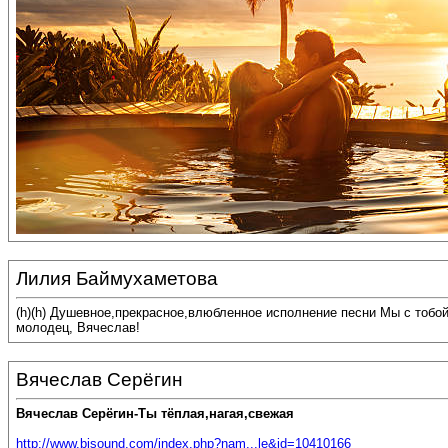
Лилия Баймухаметова
(h)(h) Душевное,прекрасное,влюбленное исполнение песни Мы с тобо
молодец, Вячеслав!
Вячеслав Серёгин
Вячеслав Серёгин-Ты тёплая,нагая,свежая
http://www.bisound.com/index.php?nam...le&id=10410166