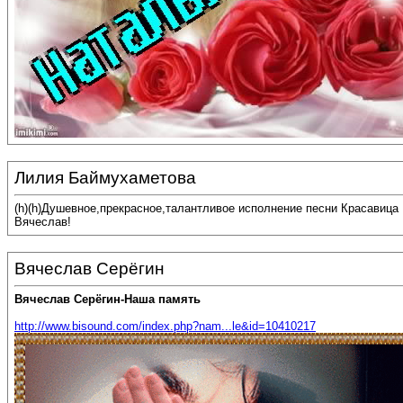
Лилия Баймухаметова
(h)(h)Душевное,прекрасное,талантливое исполнение песни Красавица
Вячеслав!
Вячеслав Серёгин
Вячеслав Серёгин-Наша память
http://www.bisound.com/index.php?nam...le&id=10410217