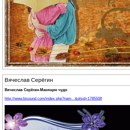
Вячеслав Серёгин
Вячеслав Серёгин-Манящее чудо
http://www.bisound.com/index.php?nam...&plsid=1785508