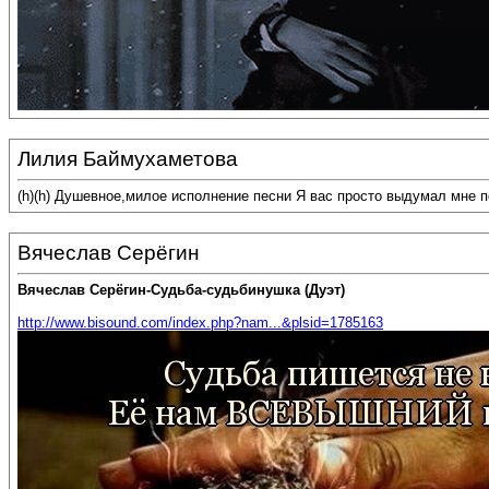
Лилия Баймухаметова
(h)(h) Душевное,милое исполнение песни Я вас просто выдумал мне 
Вячеслав Серёгин
Вячеслав Серёгин-Судьба-судьбинушка (Дуэт)
http://www.bisound.com/index.php?nam...&plsid=1785163