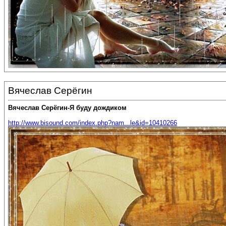
Вячеслав Серёгин
Вячеслав Серёгин-Я буду дождиком
http://www.bisound.com/index.php?nam...le&id=10410266