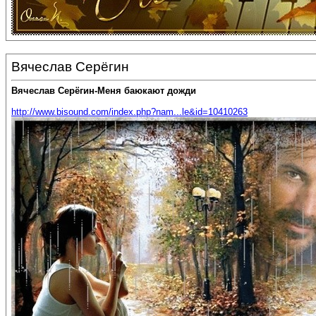
Вячеслав Серёгин
Вячеслав Серёгин-Меня баюкают дожди
http://www.bisound.com/index.php?nam...le&id=10410263