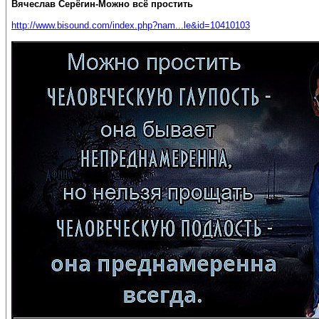
Вячеслав Серёгин-Можно всё простить
http://www.bisound.com/index.php?nam...le&id=10410103