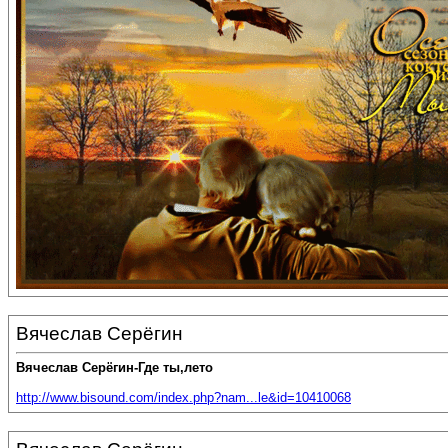
Вячеслав Серёгин
Вячеслав Серёгин-Где ты,лето
http://www.bisound.com/index.php?nam...le&id=10410068