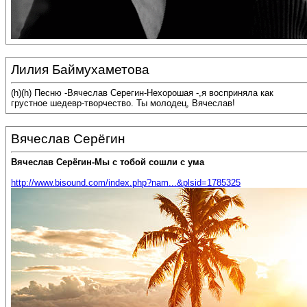
Лилия Баймухаметова
(h)(h) Песню -Вячеслав Серегин-Нехорошая -,я восприняла как
грустное шедевр-творчество. Ты молодец, Вячеслав!
Вячеслав Серёгин
Вячеслав Серёгин-Мы с тобой сошли с ума
http://www.bisound.com/index.php?nam...&plsid=1785325