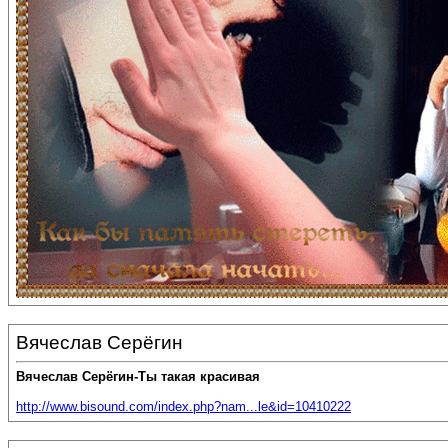
Вячеслав Серёгин
Вячеслав Серёгин-Ты такая красивая
http://www.bisound.com/index.php?nam...le&id=10410222