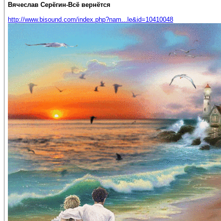
Вячеслав Серёгин-Всё вернётся
http://www.bisound.com/index.php?nam...le&id=10410048