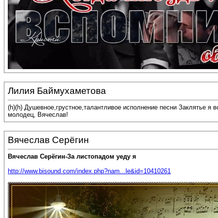
Лилия Баймухаметова
(h)(h) Душевное,грустное,талантливое исполнение песни Заклятье я 
молодец, Вячеслав!
Вячеслав Серёгин
Вячеслав Серёгин-За листопадом уеду я
http://www.bisound.com/index.php?nam...le&id=10410261