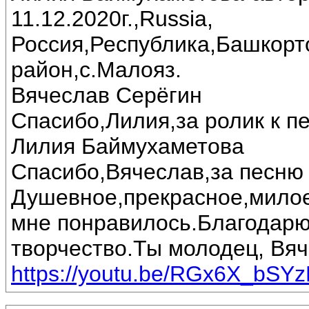
11.12.2020г.,Russia,
Россия,Республика,Башкорт
район,с.Малояз.
Вячеслав Серёгин
Спасибо,Лилия,за ролик к пе
Лилия Баймухаметова
Спасибо,Вячеслав,за песню 
Душевное,прекрасное,милое
мне понравилось.Благодарю
творчество.Ты молодец, Вяч
https://youtu.be/RGx6X_bSY