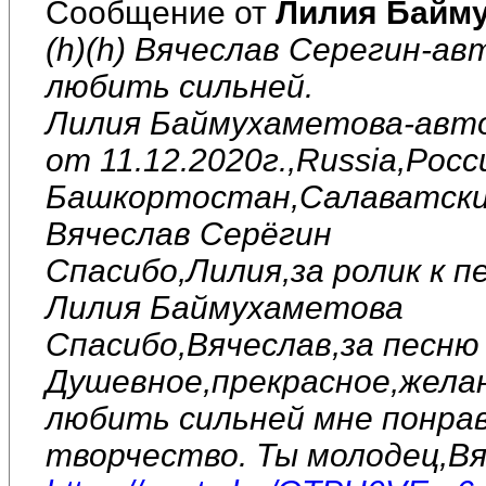
Сообщение от
Лилия Байм
(h)(h) Вячеслав Серегин-ав
любить сильней.
Лилия Баймухаметова-авто
от 11.12.2020г.,Russia,Рос
Башкортостан,Салаватский
Вячеслав Серёгин
Спасибо,Лилия,за ролик к п
Лилия Баймухаметова
Спасибо,Вячеслав,за песню 
Душевное,прекрасное,желан
любить сильней мне понрав
творчество. Ты молодец,Вя