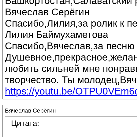
Башкортостан,Салаватский 
Вячеслав Серёгин
Спасибо,Лилия,за ролик к п
Лилия Баймухаметова
Спасибо,Вячеслав,за песню 
Душевное,прекрасное,желан
любить сильней мне понрав
творчество. Ты молодец,Вяч
https://youtu.be/OTPU0VEm6
Вячеслав Серёгин
Цитата: