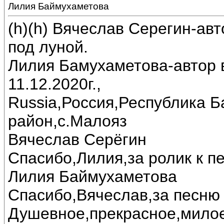
Лилия Баймухаметова
(h)(h) Вячеслав Серегин-ав
под луной.
Лилия Бамухаметова-автор в
11.12.2020г.,
Russia,Россия,Республика 
район,с.Малояз
Вячеслав Серёгин
Спасибо,Лилия,за ролик к пе
Лилия Баймухаметова
Спасибо,Вячеслав,за песню 
Душевное,прекрасное,милое