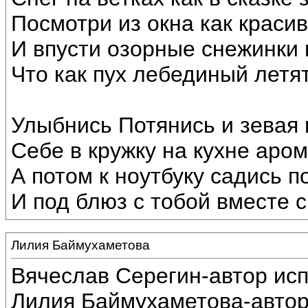
Посмотри из окна как краси
И впусти озорные снежинки 
Что как пух лебединый летят
Улыбнись Потянись и зевая
Себе в кружку на кухне аром
А потом к ноутбуку садись п
И под блюз с тобой вместе с
Лилия Баймухаметова
Вячеслав Серегин-автор ис
Лилия Баймухаметова-автор