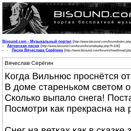
Bisound.com - Музыкальный портал
(
http://www.bisound.com/forum/index.php
-
Авторская песня
(
)
http://www.bisound.com/forum/forumdisplay.php?f=106
- -
Песни Вячеслава Серёгина
(
http://www.bisound.com/forum/showthread.ph
Вячеслав Серёгин
Когда Вильнюс проснётся от
В доме стареньком светом о
Сколько выпало снега! Пост
Посмотри как прекрасна на 
Снег на ветках как в сказке