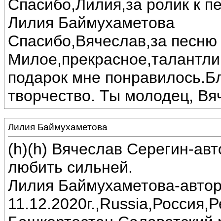
Спасибо,Лилия,за ролик к пе
Лилия Баймухаметова
Спасибо,Вячеслав,за песню 
Милое,прекрасное,талантли
подарок мне понравилось.Б
творчество. Ты молодец, Вя
Лилия Баймухаметова
(h)(h) Вячеслав Серегин-ав
любить сильней.
Лилия Баймухаметова-автор
11.12.2020г.,Russia,Россия,