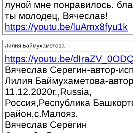
луной мне понравилось. бла
ты молодец, Вячеслав!
https://youtu.be/luAmx8fyu1k
Лилия Баймухаметова
https://youtu.be/dIraZV_0OD
Вячеслав Серегин-автор-ис
Лилия Баймухаметова-автор
11.12.2020г.,Russia,
Россия,Республика Башкорт
район,с.Малояз.
Вячеслав Серёгин