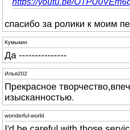
https://youtu.be/OTPU0VEm6
спасибо за ролики к моим п
Кумыкин
Да ---------------
Илья202
Прекрасное творчество,впеч
изысканностью.
wonderful-world
I'd be careful with those serv