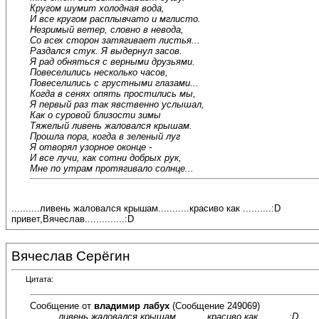
Кругом шумит холодная вода,
И все кругом расплывчато и мглисто.
Незримый ветер, словно в невода,
Со всех сторон затягивает листья...
Раздался стук. Я выдернул засов.
Я рад обняться с верными друзьями.
Повеселились несколько часов,
Повеселились с грустными глазами...
Когда в сенях опять простились мы,
Я первый раз так явственно услышал,
Как о суровой близости зимы
Тяжелый ливень жаловался крышам.
Прошла пора, когда в зеленый луг
Я отворял узорное оконце -
И все лучи, как сотни добрых рук,
Мне по утрам протягивало солнце...
..........ливень жаловался крышам...........красиво как ..........:D
привет,Вячеслав..............:D
Вячеслав Серёгин
Цитата:
Сообщение от
владимир лабух
(Сообщение 249069)
..........ливень жаловался крышам...........красиво как ..........:D