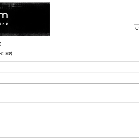
С
)
)
p?t=909