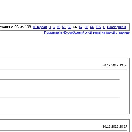
траница 56 из 108
«
Первая
<
6
46
54
55
56
57
58
66
106
>
Последняя
»
Показывать 40 сообщений этой темы на одной странице
20.12.2012 19:59
20.12.2012 20:17