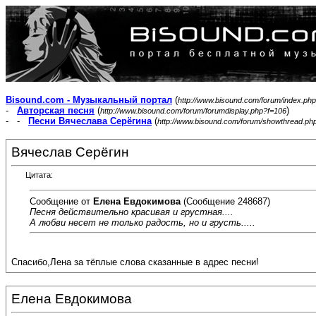
Bisound.com - Музыкальный портал
(
http://www.bisound.com/forum/index.php
-
Авторская песня
(
)
http://www.bisound.com/forum/forumdisplay.php?f=106
- -
Песни Вячеслава Серёгина
(
http://www.bisound.com/forum/showthread.ph
Вячеслав Серёгин
Цитата:
Сообщение от
Елена Евдокимова
(Сообщение 248687)
Песня действительно красивая и грустная....
А любви несет не только радость, но и грусть.....
Спасибо,Лена за тёплые слова сказанные в адрес песни!
Елена Евдокимова