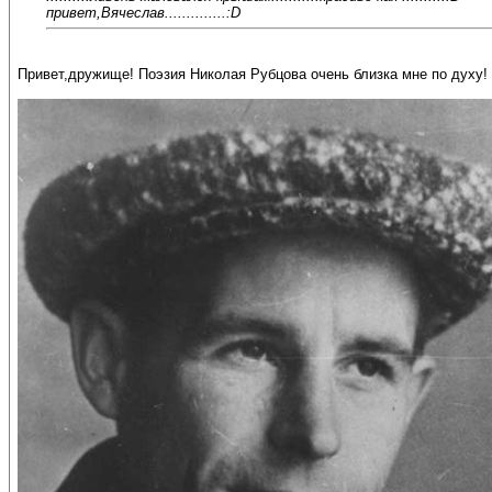
привет,Вячеслав..............:D
Привет,дружище! Поэзия Николая Рубцова очень близка мне по духу!