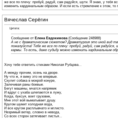
же все по плечу: пробуй, радуй, сам радуйся, шути. Я знаю, у тебя 
изменить кардинальным образом. И если есть стремление к этом, то 
Вячеслав Серёгин
Цитата:
Сообщение от
Елена Евдокимова
(Сообщение 248988)
А не с драматическим сюжетом? Драматургия это иной вид твор
пожалуйста! Тебе же все по плечу: пробуй, радуй, сам радуйся
кармы. То есть, даже судьбу можно изменить кардинальным обр
Хочу тебе ответить стихами Николая Рубцова...
А между прочим, осень на дворе.
Ну что ж, я вижу это не впервые.
Скулит собака в мокрой конуре,
Залечивая раны боевые.
Бегут машины, мчатся напрямик
И вдруг с ухаба шлепаются в лужу,
Когда, буксуя, воет грузовик,
Мне этот вой выматывает душу.
Кругом шумит холодная вода,
И все кругом расплывчато и мглисто.
Незримый ветер, словно в невода,
Со всех сторон затягивает листья...