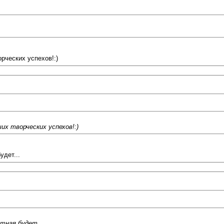
рческих успехов!:)
х творческих успехов!:)
удет...
стная будет...