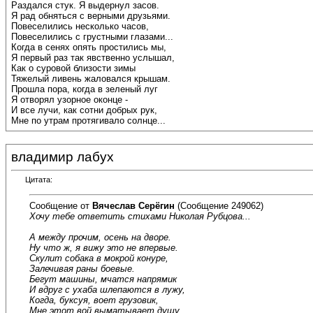
Раздался стук. Я выдернул засов.
Я рад обняться с верными друзьями.
Повеселились несколько часов,
Повеселились с грустными глазами...
Когда в сенях опять простились мы,
Я первый раз так явственно услышал,
Как о суровой близости зимы
Тяжелый ливень жаловался крышам.
Прошла пора, когда в зеленый луг
Я отворял узорное оконце -
И все лучи, как сотни добрых рук,
Мне по утрам протягивало солнце...
владимир лабух
Цитата:
Сообщение от
Вячеслав Серёгин
(Сообщение 249062)
Хочу тебе ответить стихами Николая Рубцова...
А между прочим, осень на дворе.
Ну что ж, я вижу это не впервые.
Скулит собака в мокрой конуре,
Залечивая раны боевые.
Бегут машины, мчатся напрямик
И вдруг с ухаба шлепаются в лужу,
Когда, буксуя, воет грузовик,
Мне этот вой выматывает душу.