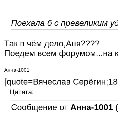
Поехала б с превеликим у
Так в чём дело,Аня????
Поедем всем форумом...на ка
Анна-1001
[quote=Вячеслав Серёгин;18
Цитата:
Сообщение от
Анна-1001
(