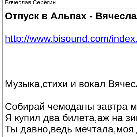
Вячеслав Серёгин
Отпуск в Альпах - Вячесл
http://www.bisound.com/inde
Музыка,стихи и вокал Вяче
Собирай чемоданы завтра м
Я купил два билета,аж на зи
Ты давно,ведь мечтала,моя 