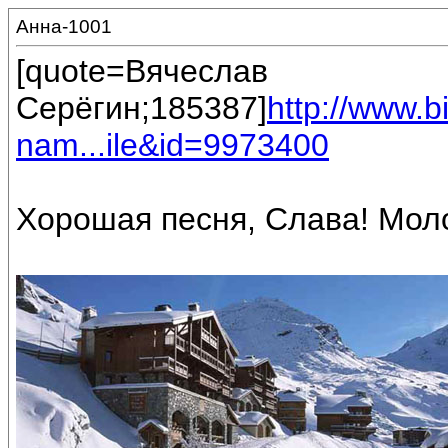
Анна-1001
[quote=Вячеслав
Серёгин;185387]
http://www.
nam...ile&id=9973400
Хорошая песня, Слава! Моло