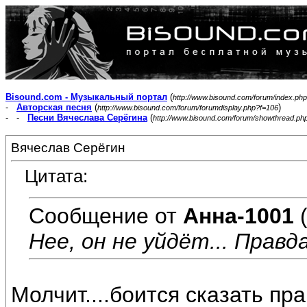
Bisound.com - Музыкальный портал
(
http://www.bisound.com/forum/index.php
-
Авторская песня
(
)
http://www.bisound.com/forum/forumdisplay.php?f=106
- -
Песни Вячеслава Серёгина
(
http://www.bisound.com/forum/showthread.ph
Вячеслав Серёгин
Цитата:
Сообщение от
Анна-1001
(
Нее, он не уйдёт... Правда
Молчит....боится сказать прав