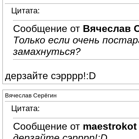
Цитата:
Сообщение от
Вячеслав 
Только если очень постар
замахнуться?
дерзайте сэрррр!:D
Вячеслав Серёгин
Цитата:
Сообщение от
maestrokot
дерзайте сэрррр!:D