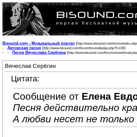
Bisound.com - Музыкальный портал
(
http://www.bisound.com/forum/index.php
-
Авторская песня
(
)
http://www.bisound.com/forum/forumdisplay.php?f=106
- -
Песни Вячеслава Серёгина
(
http://www.bisound.com/forum/showthread.ph
Вячеслав Серёгин
Цитата:
Сообщение от
Елена Евд
Песня действительно крас
А любви несет не только р