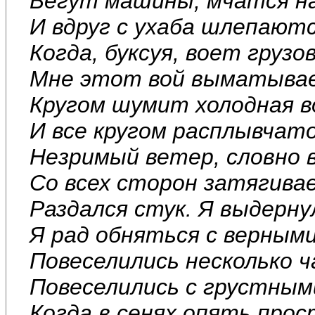
Бегут машины, мчатся н
И вдруг с ухаба шлепаютс
Когда, буксуя, воет грузов
Мне этот вой выматывае
Кругом шумит холодная в
И все кругом расплывчато
Незримый ветер, словно в
Со всех сторон затягивае
Раздался стук. Я выдерну
Я рад обняться с верными
Повеселились несколько ч
Повеселились с грустными
Когда в сенях опять прос