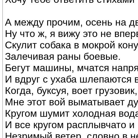
А между прочим, осень на д
Ну что ж, я вижу это не впер
Скулит собака в мокрой кону
Залечивая раны боевые.
Бегут машины, мчатся напр
И вдруг с ухаба шлепаются в
Когда, буксуя, воет грузовик,
Мне этот вой выматывает ду
Кругом шумит холодная вод
И все кругом расплывчато и 
Незримый ветер, словно в н