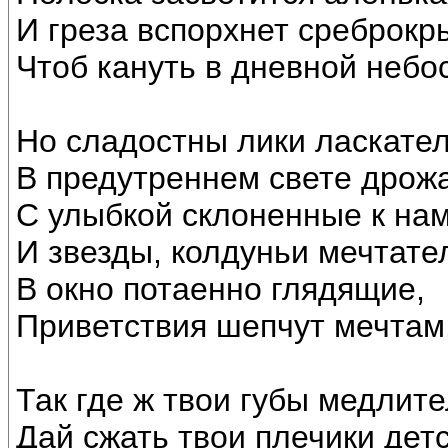
И греза вспорхнет среброкр
Чтоб кануть в дневной небо
Но сладостны лики ласкате
В предутреннем свете дрож
С улыбкой склоненные к нам
И звезды, колдуньи мечтате
В окно потаенно глядящие,
Приветствия шепчут мечтам
Так где ж твои губы медлит
Дай сжать твои плечики детс