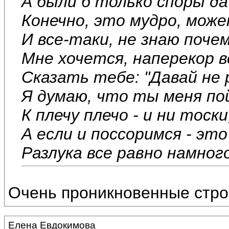
А были б только споры да
Конечно, это мудро, мож
И все-таки, не знаю поче
Мне хочется, наперекор 
Сказать тебе: "Давай не 
Я думаю, что ты меня по
К плечу плечо - и ни тоски
А если и поссоримся - это
Разлука все равно намного
Очень проникновенные стро
Елена Евдокимова