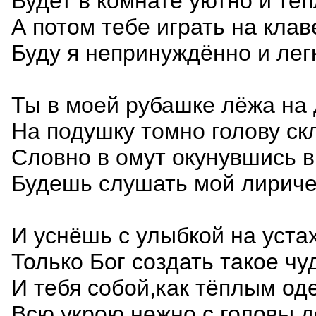
Будет в комнате уютно и теп
А потом тебе играть на кла
Буду я непринуждённо и лег
Ты в моей рубашке лёжа на
На подушку томно голову ск
Словно в омут окунувшись в
Будешь слушать мой лириче
И уснёшь с улыбкой на устах
Только Бог создать такое чу
И тебя собой,как тёплым од
Всю укрою нежно с головы до