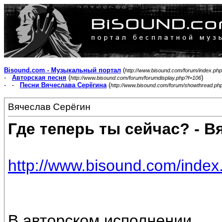
Bisound.com - Музыкальный портал
(
http://www.bisound.com/forum/index.php
-
Авторская песня
(
)
http://www.bisound.com/forum/forumdisplay.php?f=106
- -
Песни Вячеслава Серёгина
(
http://www.bisound.com/forum/showthread.ph
Вячеслав Серёгин
Где теперь ты сейчас? - В
http://www.bisound.com/inde
В авторском исполнении.