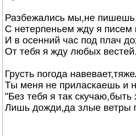
Разбежались мы,не пишешь 
С нетерпеньем жду я писем
И в осенний час под плач до
От тебя я жду любых вестей
Грусть погода навевает,тяж
Ты меня не приласкаешь и 
"Без тебя я так скучаю,быть 
Лишь дожди,да злые ветры г