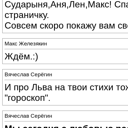
Сударыня,Аня,Лен,Макс! Спа
страничку.
Совсем скоро покажу вам сво
Макс Железякин
Ждём.:)
Вячеслав Серёгин
И про Льва на твои стихи то
"гороскоп".
Вячеслав Серёгин