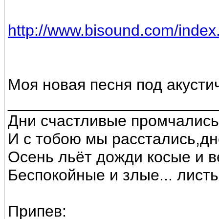
http://www.bisound.com/inde
Моя новая песня под акустич
________________________
Дни счастливые промчались
И с тобою мы расстались,д
Осень льёт дожди косые и в
Беспокойные и злые... листь
Припев: