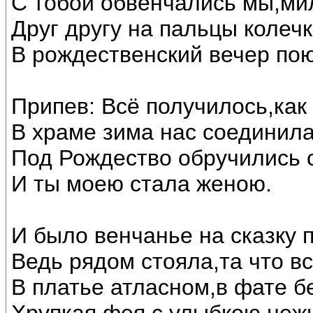
С тобой обвенчались мы,ми
Друг другу на пальцы колечк
В рождественский вечер по
Припев: Всё получилось,как
В храме зима нас соединила
Под Рождество обручились 
И ты моею стала женою.
И было венчанье на сказку 
Ведь рядом стояла,та что в
В платье атласном,в фате б