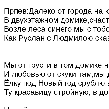
Прпев:Далеко от города,на 
В двухэтажном домике,счас
Возле леса синего,мы с тоб
Как Руслан с Людмилою,ска
Мы от грусти в том домике,н
И любовью от скуки там,мы 
Ёлку под Новый год срублю,
Ту красавицу стройную, в до