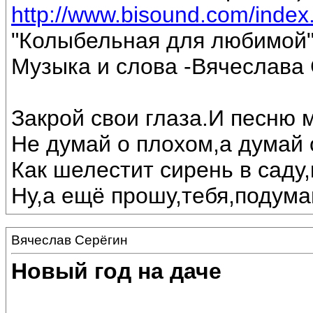
http://www.bisound.com/inde
"Колыбельная для любимой
Музыка и слова -Вячеслава 
Закрой свои глаза.И песню 
Не думай о плохом,а думай 
Как шелестит сирень в саду,
Ну,а ещё прошу,тебя,подумай
Вячеслав Серёгин
Новый год на даче