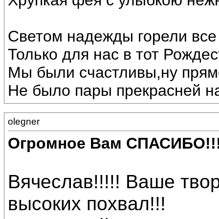
Хрупкая фея с улыбкою неж
Светом надежды горели все 
Только для нас в тот Рождес
Мы были счастливы,ну прямо
Не было пары прекрасней на
olegner
Огромное Вам СПАСИБО!!
Вячеслав!!!!! Ваше тв
высоких похвал!!!