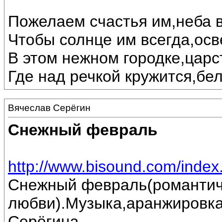
Пожелаем счастья им,неба в
Чтобы солнце им всегда,осв
В этом нежном городке,царс
Где над речкой кружится,бе
Вячеслав Серёгин
Снежный февраль
http://www.bisound.com/inde
Снежный февраль(романтич
любви).Музыка,аранжировка
Серёгина.