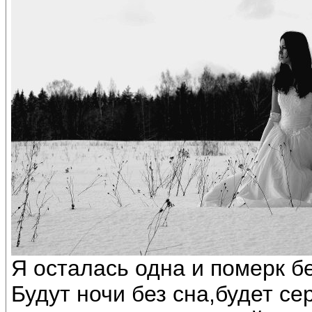
Я осталась одна и померк бе
Будут ночи без сна,будет се