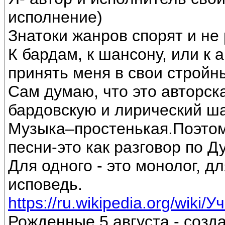
исполнение)
Знатоки жанров спорят и не 
К бардам, к шансону, или к 
принять меня в свои стройн
Сам думаю, что это авторск
бардовскую и лирический ш
Музыка–простенькая.Поэтом
песни-это как разговор по Д
Для одного - это монолог, дл
исповедь.
https://ru.wikipedia.org/wiki/
Рожденные 5 августа - созд