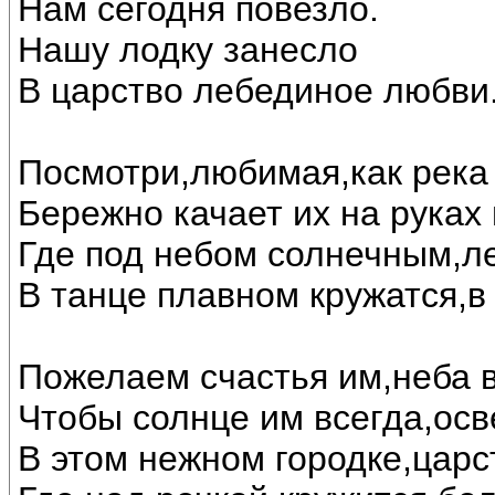
Нам сегодня повезло.
Нашу лодку занесло
В царство лебединое любви..
Посмотри,любимая,как река 
Бережно качает их на руках
Где под небом солнечным,л
В танце плавном кружатся,в
Пожелаем счастья им,неба в
Чтобы солнце им всегда,осв
В этом нежном городке,царс