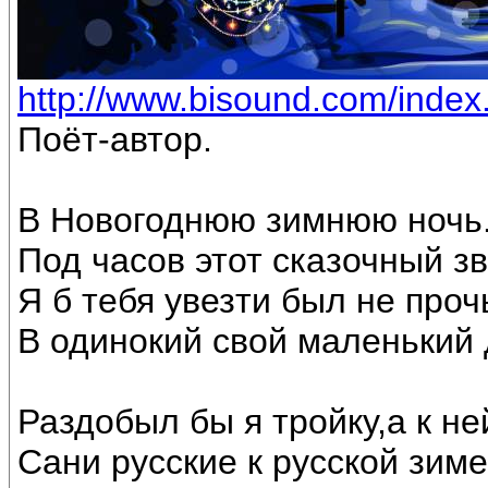
http://www.bisound.com/inde
Поёт-автор.
В Новогоднюю зимнюю ночь
Под часов этот сказочный з
Я б тебя увезти был не проч
В одинокий свой маленький 
Раздобыл бы я тройку,а к не
Сани русские к русской зиме