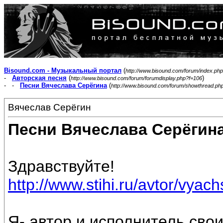
Bisound.com - Музыкальный портал
(
http://www.bisound.com/forum/index.php
-
Авторская песня
(
)
http://www.bisound.com/forum/forumdisplay.php?f=106
- -
Песни Вячеслава Серёгина
(
http://www.bisound.com/forum/showthread.ph
Вячеслав Серёгин
Песни Вячеслава Серёгин
Здравствуйте!
http://www.stihi.ru/avtor/vyac
Я- автор и исполнитель свои