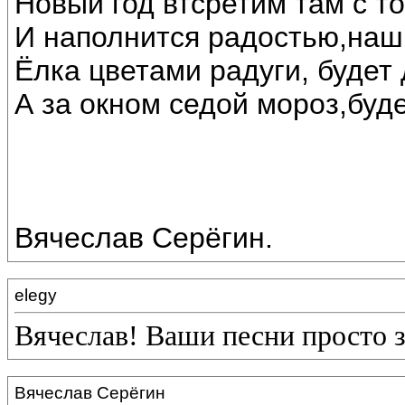
Новый год втсретим там с т
И наполнится радостью,наш
Ёлка цветами радуги, будет 
А за окном седой мороз,буде
Вячеслав Серёгин.
elegy
Вячеслав! Ваши песни просто 
Вячеслав Серёгин