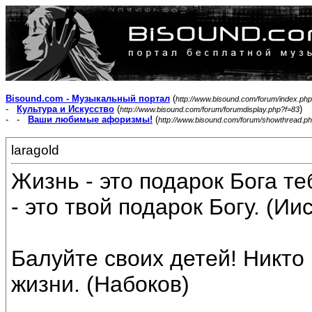
Bisound.com - Музыкальный портал
(
http://www.bisound.com/forum/index.php
-
Культура и Искусство
(
)
http://www.bisound.com/forum/forumdisplay.php?f=83
- -
Ваши любимые афоризмы!
(
http://www.bisound.com/forum/showthread.p
laragold
Жизнь - это подарок Бога те
- это твой подарок Богу. (Ии
Балуйте своих детей! Никто 
жизни. (Набоков)