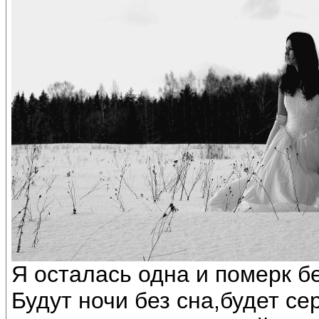
Я осталась одна и померк бе
Будут ночи без сна,будет се