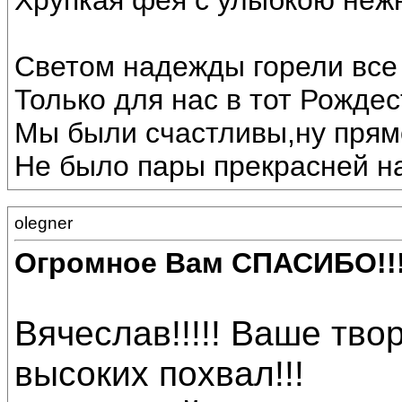
Хрупкая фея с улыбкою неж
Светом надежды горели все 
Только для нас в тот Рождес
Мы были счастливы,ну прямо
Не было пары прекрасней на
olegner
Огромное Вам СПАСИБО!!
Вячеслав!!!!! Ваше тв
высоких похвал!!!