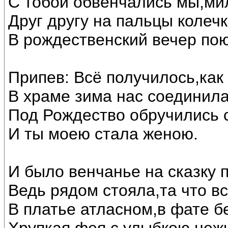
С тобой обвенчались мы,ми
Друг другу на пальцы колечк
В рождественский вечер по
Припев: Всё получилось,как
В храме зима нас соединила
Под Рождество обручились 
И ты моею стала женою.
И было венчанье на сказку 
Ведь рядом стояла,та что в
В платье атласном,в фате б