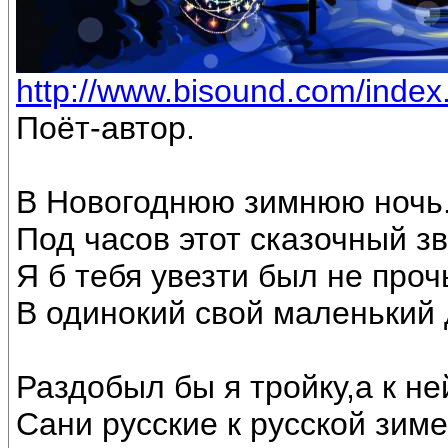
http://www.bisound.com/inde
Поёт-автор.
В Новогоднюю зимнюю ночь
Под часов этот сказочный з
Я б тебя увезти был не проч
В одинокий свой маленький 
Раздобыл бы я тройку,а к не
Сани русские к русской зиме