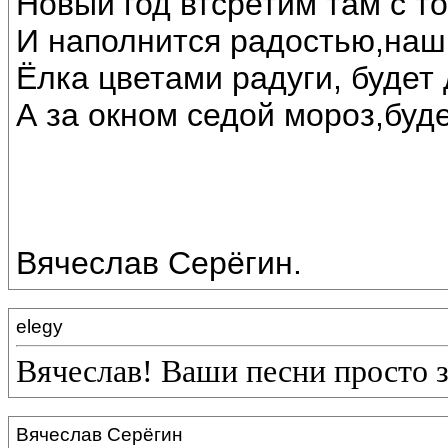
Новый год втсретим там с т
И наполнится радостью,наш
Ёлка цветами радуги, будет 
А за окном седой мороз,буде
Вячеслав Серёгин.
elegy
Вячеслав! Ваши песни просто 
Вячеслав Серёгин