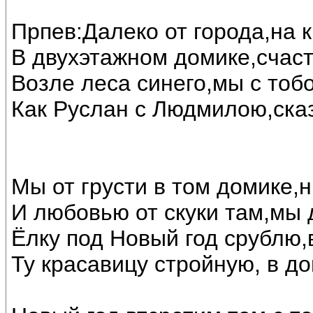
Прпев:Далеко от города,на 
В двухэтажном домике,счас
Возле леса синего,мы с тоб
Как Руслан с Людмилою,ска
Мы от грусти в том домике,н
И любовью от скуки там,мы 
Ёлку под Новый год срублю,
Ту красавицу стройную, в до