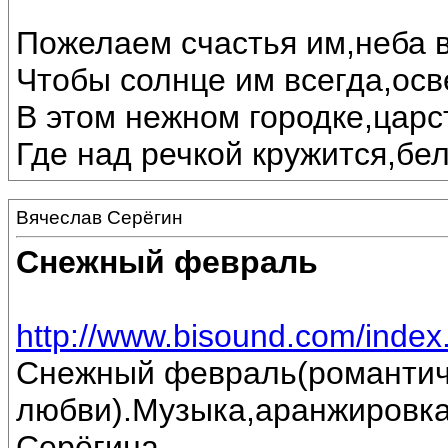
Пожелаем счастья им,неба в
Чтобы солнце им всегда,осв
В этом нежном городке,царс
Где над речкой кружится,бе
Вячеслав Серёгин
Снежный февраль
http://www.bisound.com/inde
Снежный февраль(романтич
любви).Музыка,аранжировка
Серёгина.