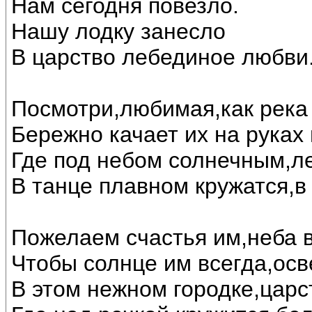
Нам сегодня повезло.
Нашу лодку занесло
В царство лебединое любви..
Посмотри,любимая,как река 
Бережно качает их на руках
Где под небом солнечным,л
В танце плавном кружатся,в
Пожелаем счастья им,неба в
Чтобы солнце им всегда,осв
В этом нежном городке,царс