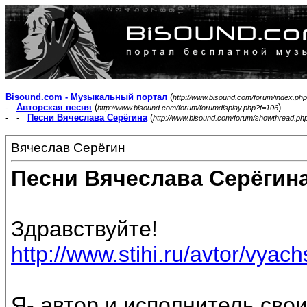
Bisound.com - Музыкальный портал
(
http://www.bisound.com/forum/index.php
-
Авторская песня
(
)
http://www.bisound.com/forum/forumdisplay.php?f=106
- -
Песни Вячеслава Серёгина
(
http://www.bisound.com/forum/showthread.ph
Вячеслав Серёгин
Песни Вячеслава Серёгин
Здравствуйте!
http://www.stihi.ru/avtor/vyac
Я- автор и исполнитель свои