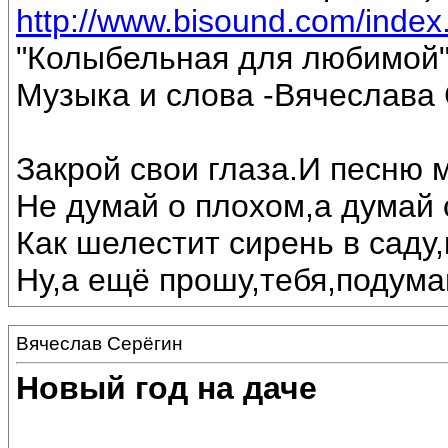
http://www.bisound.com/inde
"Колыбельная для любимой
Музыка и слова -Вячеслава 
Закрой свои глаза.И песню 
Не думай о плохом,а думай 
Как шелестит сирень в саду,
Ну,а ещё прошу,тебя,подумай
Вячеслав Серёгин
Новый год на даче