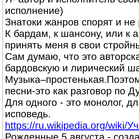
исполнение)
Знатоки жанров спорят и не 
К бардам, к шансону, или к 
принять меня в свои стройн
Сам думаю, что это авторск
бардовскую и лирический ш
Музыка–простенькая.Поэтом
песни-это как разговор по Д
Для одного - это монолог, дл
исповедь.
https://ru.wikipedia.org/wiki/
Рожденные 5 августа - созд