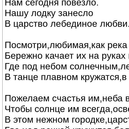
Нам сегодня повезло.
Нашу лодку занесло
В царство лебединое любви..
Посмотри,любимая,как река 
Бережно качает их на руках
Где под небом солнечным,л
В танце плавном кружатся,в
Пожелаем счастья им,неба в
Чтобы солнце им всегда,осв
В этом нежном городке,царс