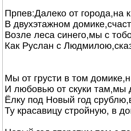
Прпев:Далеко от города,на 
В двухэтажном домике,счас
Возле леса синего,мы с тоб
Как Руслан с Людмилою,ска
Мы от грусти в том домике,н
И любовью от скуки там,мы 
Ёлку под Новый год срублю,
Ту красавицу стройную, в до