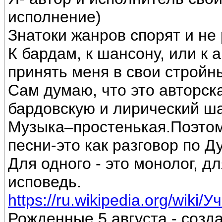
исполнение)
Знатоки жанров спорят и не 
К бардам, к шансону, или к 
принять меня в свои стройн
Сам думаю, что это авторск
бардовскую и лирический ш
Музыка–простенькая.Поэтом
песни-это как разговор по Д
Для одного - это монолог, дл
исповедь.
https://ru.wikipedia.org/wiki/
Рожденные 5 августа - созд