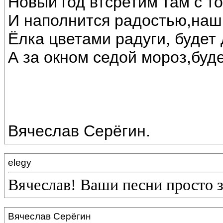
Новый год втсретим там с т
И наполнится радостью,наш
Ёлка цветами радуги, будет 
А за окном седой мороз,буде
Вячеслав Серёгин.
elegy
Вячеслав! Ваши песни просто 
Вячеслав Серёгин