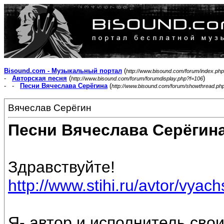
Bisound.com - Музыкальный портал
(
http://www.bisound.com/forum/index.php
-
Авторская песня
(
)
http://www.bisound.com/forum/forumdisplay.php?f=106
- -
Песни Вячеслава Серёгина
(
http://www.bisound.com/forum/showthread.ph
Вячеслав Серёгин
Песни Вячеслава Серёгин
Здравствуйте!
http://www.stihi.ru/avtor/vyac
Я- автор и исполнитель свои