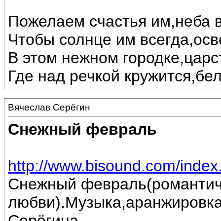
Пожелаем счастья им,неба в
Чтобы солнце им всегда,осв
В этом нежном городке,царс
Где над речкой кружится,бе
Вячеслав Серёгин
Снежный февраль
http://www.bisound.com/inde
Снежный февраль(романтич
любви).Музыка,аранжировка
Серёгина.