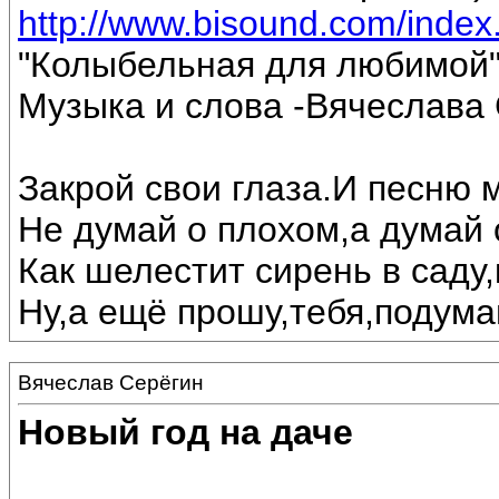
http://www.bisound.com/inde
"Колыбельная для любимой
Музыка и слова -Вячеслава 
Закрой свои глаза.И песню 
Не думай о плохом,а думай 
Как шелестит сирень в саду,
Ну,а ещё прошу,тебя,подумай
Вячеслав Серёгин
Новый год на даче