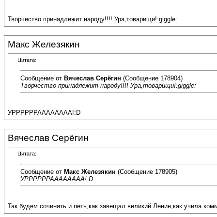
Творчество принадлежит народу!!!! Ура,товарищи!:giggle:
Макс Железякин
Цитата:
Сообщение от
Вячеслав Серёгин
(Сообщение 178904)
Творчество принадлежит народу!!!! Ура,товарищи!:giggle:
УРРРРРРАААААААА!:D
Вячеслав Серёгин
Цитата:
Сообщение от
Макс Железякин
(Сообщение 178905)
УРРРРРРАААААААА!:D
Так будем сочинять и петь,как завещал великий Ленин,как учила коммун