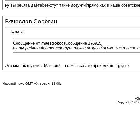
ну вы ребята даёте!:eek:тут такие лозунги!прямо как в наше советское
Вячеслав Серёгин
Цитата:
Сообщение от
maestrokot
(Сообщение 178915)
ну вы ребята даёте!:eek:тут такие лозунги!прямо как в наше со
Это мы так шутим с Максом!....но мы всё это проходили...:giggle:
Часовой пояс GMT +3, время:
19:00
.
vBu
Copyright ©2000