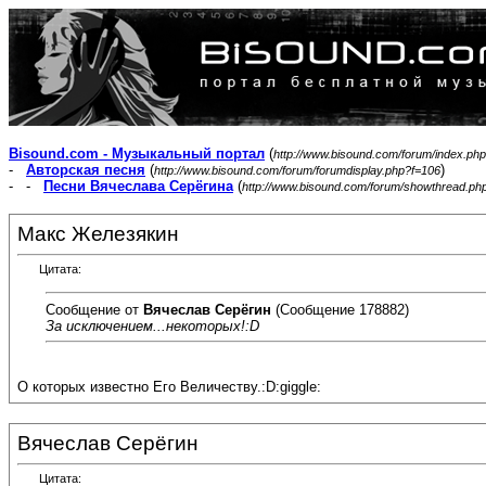
Bisound.com - Музыкальный портал
(
http://www.bisound.com/forum/index.php
-
Авторская песня
(
)
http://www.bisound.com/forum/forumdisplay.php?f=106
- -
Песни Вячеслава Серёгина
(
http://www.bisound.com/forum/showthread.ph
Макс Железякин
Цитата:
Сообщение от
Вячеслав Серёгин
(Сообщение 178882)
За исключением...некоторых!:D
О которых известно Его Величеству.:D:giggle:
Вячеслав Серёгин
Цитата: