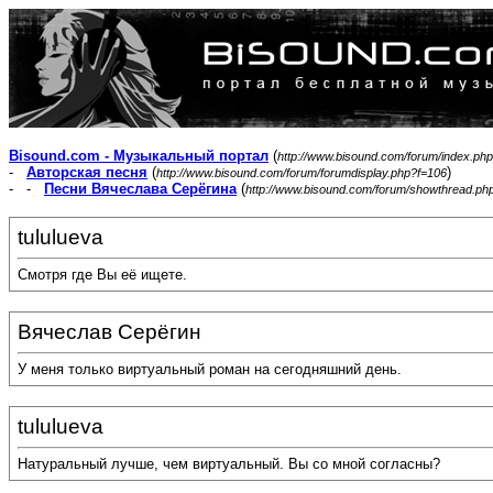
Bisound.com - Музыкальный портал
(
http://www.bisound.com/forum/index.php
-
Авторская песня
(
)
http://www.bisound.com/forum/forumdisplay.php?f=106
- -
Песни Вячеслава Серёгина
(
http://www.bisound.com/forum/showthread.ph
tululueva
Смотря где Вы её ищете.
Вячеслав Серёгин
У меня только виртуальный роман на сегодняшний день.
tululueva
Натуральный лучше, чем виртуальный. Вы со мной согласны?