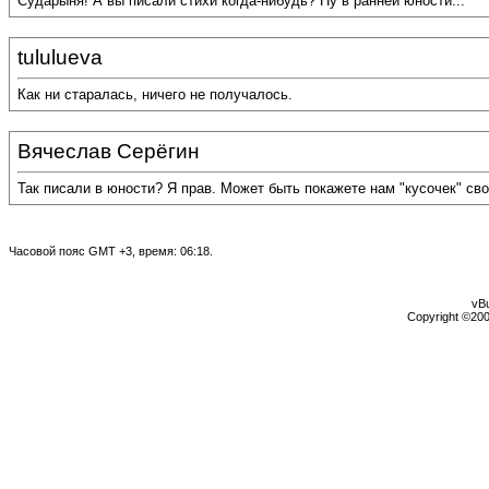
Сударыня! А вы писали стихи когда-нибудь? Ну в ранней юности...
tululueva
Как ни старалась, ничего не получалось.
Вячеслав Серёгин
Так писали в юности? Я прав. Может быть покажете нам "кусочек" сво
Часовой пояс GMT +3, время:
06:18
.
vBu
Copyright ©2000