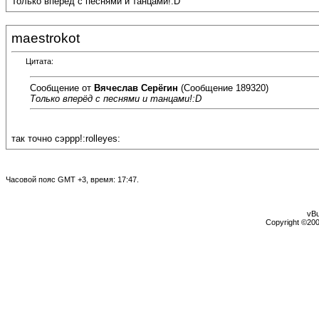
Только вперёд с песнями и танцами!:D
maestrokot
Цитата:
Сообщение от
Вячеслав Серёгин
(Сообщение 189320)
Только вперёд с песнями и танцами!:D
так точно сэррр!:rolleyes:
Часовой пояс GMT +3, время:
17:47
.
vBu
Copyright ©2000