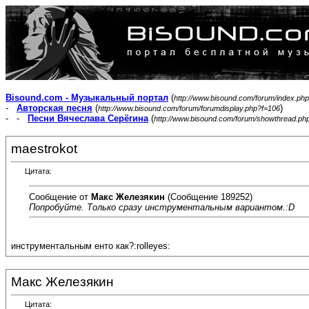
Bisound.com - Музыкальный портал
(
http://www.bisound.com/forum/index.php
-
Авторская песня
(
)
http://www.bisound.com/forum/forumdisplay.php?f=106
- -
Песни Вячеслава Серёгина
(
http://www.bisound.com/forum/showthread.ph
maestrokot
Цитата:
Сообщение от
Макс Железякин
(Сообщение 189252)
Попробуйте. Только сразу инструментальным вариантом.:D
инструментальным енто как?:rolleyes:
Макс Железякин
Цитата: