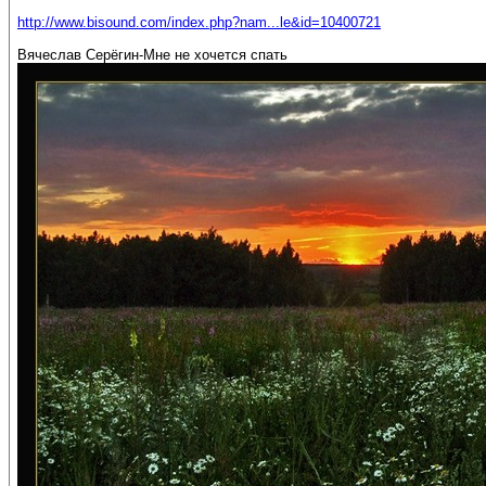
http://www.bisound.com/index.php?nam...le&id=10400721
Вячеслав Серёгин-Мне не хочется спать