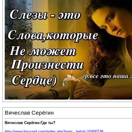
Вячеслав Серёгин
Вячеслав Серёгин-Где ты?
http://www.bisound.com/index.php?nam...le&id=10400736