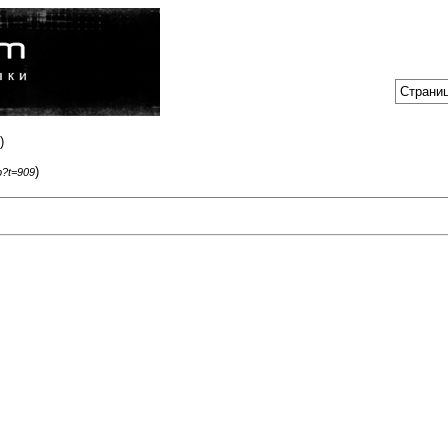
Страниц
)
)
p?t=909