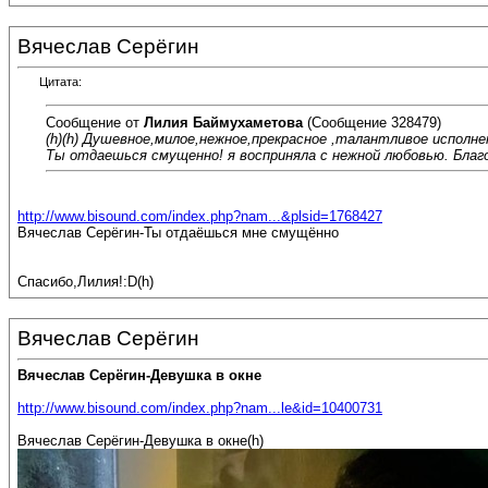
Вячеслав Серёгин
Цитата:
Сообщение от
Лилия Баймухаметова
(Сообщение 328479)
(h)(h) Душевное,милое,нежное,прекрасное ,талантливое исполне
Ты отдаешься смущенно! я восприняла с нежной любовью. Благ
http://www.bisound.com/index.php?nam...&plsid=1768427
Вячеслав Серёгин-Ты отдаёшься мне смущённо
Спасибо,Лилия!:D(h)
Вячеслав Серёгин
Вячеслав Серёгин-Девушка в окне
http://www.bisound.com/index.php?nam...le&id=10400731
Вячеслав Серёгин-Девушка в окне(h)