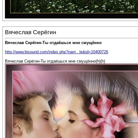
Вячеслав Серёгин
Вячеслав Серёгин-Ты отдаёшься мне смущённо
http://www.bisound.com/index.php?nam...le&id=10400726
Вячеслав Серёгин-Ты отдаёшься мне смущённо(h)(h)