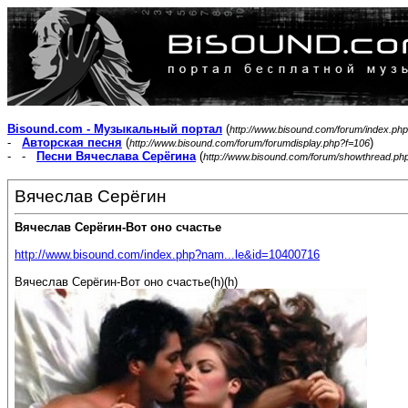
Bisound.com - Музыкальный портал
(
http://www.bisound.com/forum/index.php
-
Авторская песня
(
)
http://www.bisound.com/forum/forumdisplay.php?f=106
- -
Песни Вячеслава Серёгина
(
http://www.bisound.com/forum/showthread.ph
Вячеслав Серёгин
Вячеслав Серёгин-Вот оно счастье
http://www.bisound.com/index.php?nam...le&id=10400716
Вячеслав Серёгин-Вот оно счастье(h)(h)