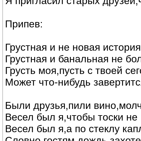
Я пригласил старых друзей,
Припев:
Грустная и не новая история
Грустная и банальная не бо
Грусть моя,пусть с твоей се
Может что-нибудь завертитс
Были друзья,пили вино,мол
Весел был я,чтобы тоски не 
Весел был я,а по стеклу кап
Словно гостям дождь захоте