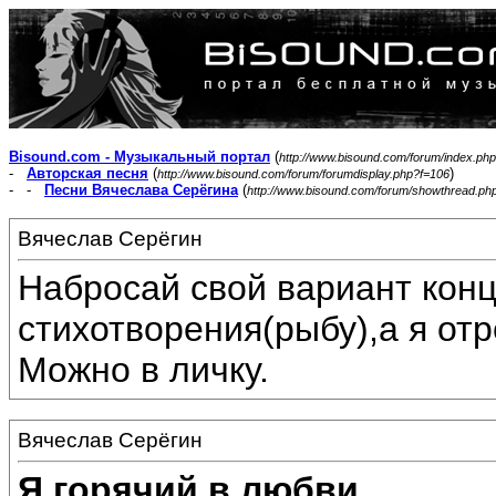
Bisound.com - Музыкальный портал
(
http://www.bisound.com/forum/index.php
-
Авторская песня
(
)
http://www.bisound.com/forum/forumdisplay.php?f=106
- -
Песни Вячеслава Серёгина
(
http://www.bisound.com/forum/showthread.ph
Вячеслав Серёгин
Набросай свой вариант конц
стихотворения(рыбу),а я от
Можно в личку.
Вячеслав Серёгин
Я горячий в любви