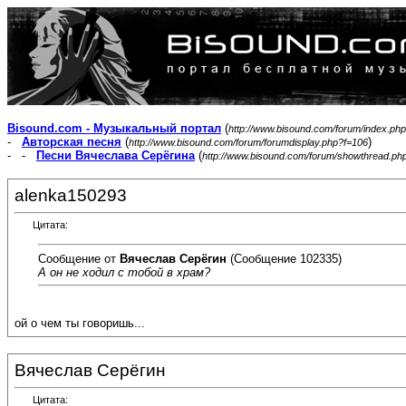
Bisound.com - Музыкальный портал
(
http://www.bisound.com/forum/index.php
-
Авторская песня
(
)
http://www.bisound.com/forum/forumdisplay.php?f=106
- -
Песни Вячеслава Серёгина
(
http://www.bisound.com/forum/showthread.ph
alenka150293
Цитата:
Сообщение от
Вячеслав Серёгин
(Сообщение 102335)
А он не ходил с тобой в храм?
ой о чем ты говоришь...
Вячеслав Серёгин
Цитата: