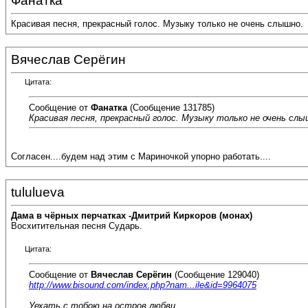
Фанатка
Красивая песня, прекрасный голос. Музыку только не очень слышно.
Вячеслав Серёгин
Цитата:
Сообщение от
Фанатка
(Сообщение 131785)
Красивая песня, прекрасный голос. Музыку только не очень слы
Согласен....будем над этим с Мариночкой упорно работать....
tululueva
Дама в чёрных перчатках -Дмитрий Киркоров (монах)
Восхитительная песня Сударь.
Цитата:
Сообщение от
Вячеслав Серёгин
(Сообщение 129040)
http://www.bisound.com/index.php?nam...ile&id=9964075
Уехать с тобою на остров любви,