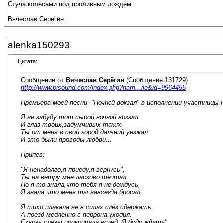
Стуча колёсами под проливным дождём.
Вячеслав Серёгин.
alenka150293
Цитата:
Сообщение от
Вячеслав Серёгин
(Сообщение 131729)
http://www.bisound.com/index.php?nam...ile&id=9964455
Премьера моей песни -"Ночной вокзал" в исполнении участницы
Я не забуду тот сырой,ночной вокзал.
И глаз твоих,задумчивых таких.
Ты от меня в свой город дальний уезжал
И это были проводы любви...
Припев:
"Я ненадолго,я приеду,я вернусь",
Ты на ветру мне ласково шептал,
Но я то знала,что тебя я не дождусь,
Я знала,что меня ты навсегда бросал.
Я тихо плакала не в силах слёз сдержать,
А поезд медленно с перрона уходил.
Сквозь слёзы прокричала вслед: Я буду ждать",