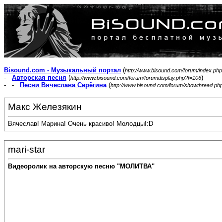
Bisound.com - Музыкальный портал
(
http://www.bisound.com/forum/index.php
-
Авторская песня
(
)
http://www.bisound.com/forum/forumdisplay.php?f=106
- -
Песни Вячеслава Серёгина
(
http://www.bisound.com/forum/showthread.ph
Макс Железякин
Вячеслав! Марина! Очень красиво! Молодцы!:D
mari-star
Видеоролик на авторскую песню "МОЛИТВА"