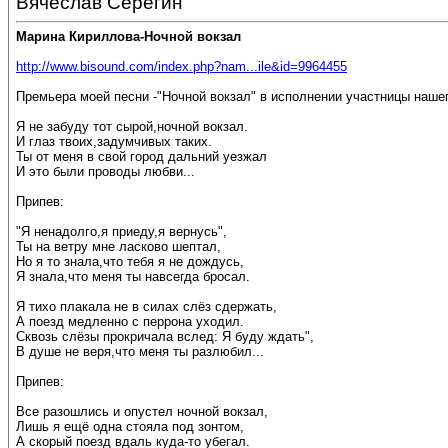
Вячеслав Серёгин
Марина Кириллова-Ночной вокзал
http://www.bisound.com/index.php?nam...ile&id=9964455
Премьера моей песни -"Ночной вокзал" в исполнении участницы наш
Я не забуду тот сырой,ночной вокзал.
И глаз твоих,задумчивых таких.
Ты от меня в свой город дальний уезжал
И это были проводы любви...
Припев:
"Я ненадолго,я приеду,я вернусь",
Ты на ветру мне ласково шептал,
Но я то знала,что тебя я не дождусь,
Я знала,что меня ты навсегда бросал.
Я тихо плакала не в силах слёз сдержать,
А поезд медленно с перрона уходил.
Сквозь слёзы прокричала вслед: Я буду ждать",
В душе не веря,что меня ты разлюбил...
Припев:
Все разошлись и опустел ночной вокзал,
Лишь я ещё одна стояла под зонтом,
А скорый поезд вдаль куда-то убегал.