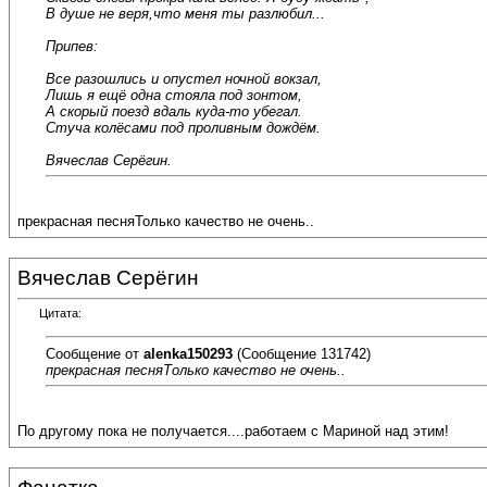
В душе не веря,что меня ты разлюбил...
Припев:
Все разошлись и опустел ночной вокзал,
Лишь я ещё одна стояла под зонтом,
А скорый поезд вдаль куда-то убегал.
Стуча колёсами под проливным дождём.
Вячеслав Серёгин.
прекрасная песня
Только качество не очень..
Вячеслав Серёгин
Цитата:
Сообщение от
alenka150293
(Сообщение 131742)
прекрасная песня
Только качество не очень..
По другому пока не получается....работаем с Мариной над этим!