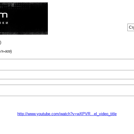
Ст
)
)
p?t=909
http://www.youtube.com/watch?v=wXPVR...el_video_title