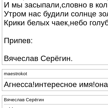
И мы засыпали,словно в ко
Утром нас будили солнце зо
Крики белых чаек,небо голу
Припев:
Вячеслав Серёгин.
maestrokot
Агнесса!интересное имя!она
Вячеслав Серёгин