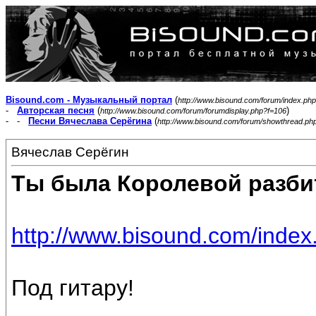
Bisound.com - Музыкальный портал
(
http://www.bisound.com/forum/index.php
-
Авторская песня
(
)
http://www.bisound.com/forum/forumdisplay.php?f=106
- -
Песни Вячеслава Серёгина
(
http://www.bisound.com/forum/showthread.ph
Вячеслав Серёгин
Ты была Королевой разби
http://www.bisound.com/inde
Под гитару!