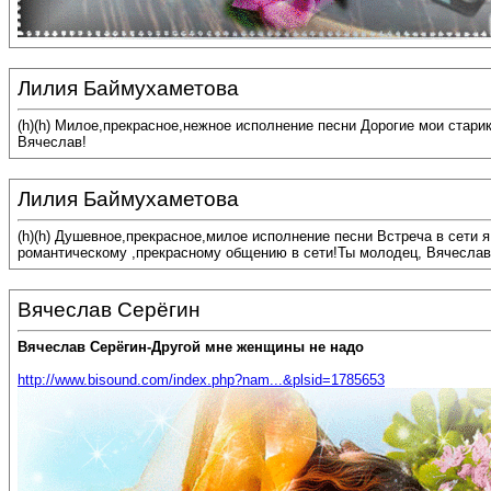
Лилия Баймухаметова
(h)(h) Милое,прекрасное,нежное исполнение песни Дорогие мои стари
Вячеслав!
Лилия Баймухаметова
(h)(h) Душевное,прекрасное,милое исполнение песни Встреча в сети 
романтическому ,прекрасному общению в сети!Ты молодец, Вячеслав
Вячеслав Серёгин
Вячеслав Серёгин-Другой мне женщины не надо
http://www.bisound.com/index.php?nam...&plsid=1785653