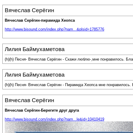
Вячеслав Серёгин
Вячеслав Серёгин-пирамида Хеопса
http://www.bisound.com/index.php?nam...&plsid=1785776
Лилия Баймухаметова
(h)(h) Песня- Вячеслав Серёгин - Скажи люблю-,мне понравилось. Б
Лилия Баймухаметова
(h)(h) Песня- Вячеслав Серёгин - Пирамида Хеопса мне понравилось.
Вячеслав Серёгин
Вячеслав Серёгин-Берегите друг друга
http://www.bisound.com/index.php?nam...le&id=10410419