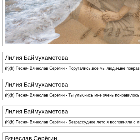
Лилия Баймухаметова
(h)(h) Песня- Вячеслав Серёгин - Поругались,все мы люди-мне понра
Лилия Баймухаметова
(h)(h) Песня- Вячеслав Серёгин - Ты улыбнись мне очень понравилос
Лилия Баймухаметова
(h)(h) Песня- Вячеслав Серёгин - Безрассудное лето я восприняла с
Вячеслав Серёгин