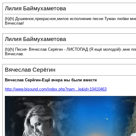
Лилия Баймухаметова
(h)(h) Душевное,прекрасное,милое исполнение песни Туман любви мн
Вячеслав!
Лилия Баймухаметова
(h)(h) Песня- Вячеслав Серёгин - ЛИСТОПАД (Я ещё молодой)-,мне п
Вячеслав.
Вячеслав Серёгин
Вячеслав Серёгин-Ещё вчера мы были вместе
http://www.bisound.com/index.php?nam...le&id=10410463