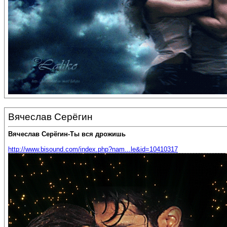
Вячеслав Серёгин
Вячеслав Серёгин-Ты вся дрожишь
http://www.bisound.com/index.php?nam...le&id=10410317