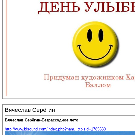
Вячеслав Серёгин
Вячеслав Серёгин-Безрассудное лето
http://www.bisound.com/index.php?nam...&plsid=1785530