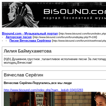
Bisound.com - Музыкальный портал
(
http://www.bisound.com/forum/index.php
-
Авторская песня
(
)
http://www.bisound.com/forum/forumdisplay.php?f=106
- -
Песни Вячеслава Серёгина
(
http://www.bisound.com/forum/showthread.ph
Лилия Баймухаметова
(h)(h) Душевное,грустное ,талантливое исполнение песни За листопа
молодец,Вячеслав!
Вячеслав Серёгин
Вячеслав Серёгин-Поругались,все мы люди
http://www.bisound.com/index.php?nam...le&id=10410283