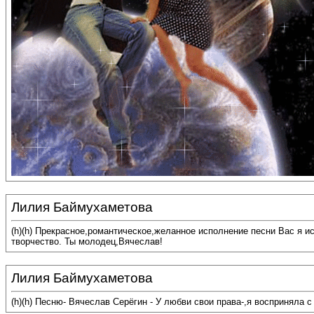
Лилия Баймухаметова
(h)(h) Прекрасное,романтическое,желанное исполнение песни Вас я 
творчество. Ты молодец,Вячеслав!
Лилия Баймухаметова
(h)(h) Песню- Вячеслав Серёгин - У любви свои права-,я восприняла