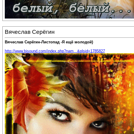
Вячеслав Серёгин
Вячеслав Серёгин-Листопад -Я ещё молодой)
http://www.bisound.com/index.php?nam...&plsid=1785827