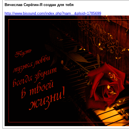
Вячеслав Серёгин-Я создан для тебя
http://www.bisound.com/index.php?nam...&plsid=1785699