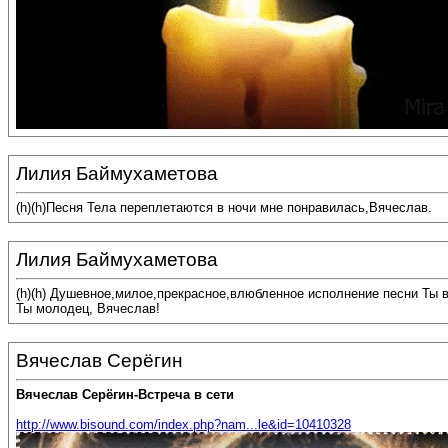
Лилия Баймухаметова
(h)(h)Песня Тела переплетаются в ночи мне понравилась,Вячеслав.
Лилия Баймухаметова
(h)(h) Душевное,милое,прекрасное,влюбленное исполнение песни Ты 
Ты молодец, Вячеслав!
Вячеслав Серёгин
Вячеслав Серёгин-Встреча в сети
http://www.bisound.com/index.php?nam...le&id=10410328