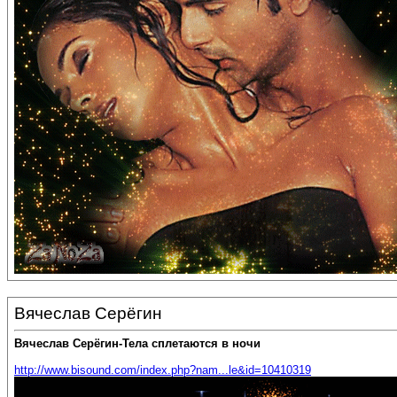
Вячеслав Серёгин
Вячеслав Серёгин-Тела сплетаются в ночи
http://www.bisound.com/index.php?nam...le&id=10410319