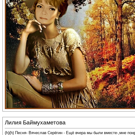
Лилия Баймухаметова
(h)(h) Песня- Вячеслав Серёгин - Ещё вчера мы были вместе-,мне по