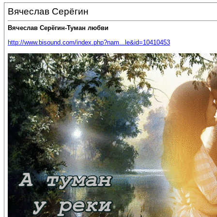
Вячеслав Серёгин
Вячеслав Серёгин-Туман любви
http://www.bisound.com/index.php?nam...le&id=10410453