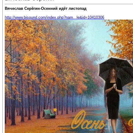
Вячеслав Серёгин-Осенний идёт листопад
http://www.bisound.com/index.php?nam...le&id=10410306