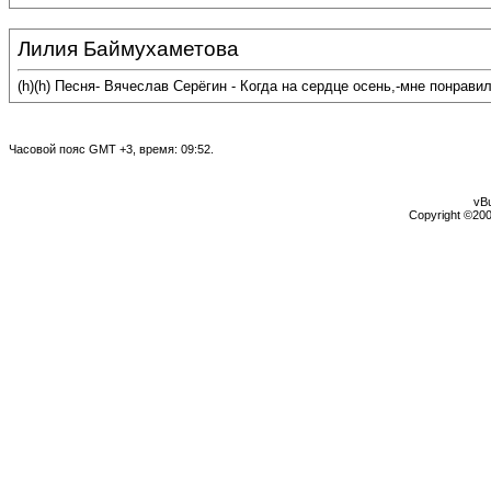
Лилия Баймухаметова
(h)(h) Песня- Вячеслав Серёгин - Когда на сердце осень,-мне понрави
Часовой пояс GMT +3, время:
09:52
.
vBu
Copyright ©2000