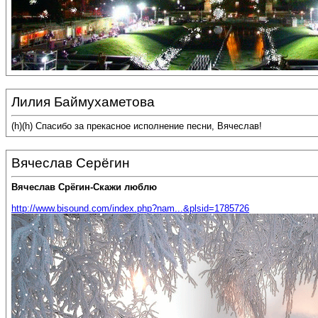
Лилия Баймухаметова
(h)(h) Спасибо за прекасное исполнение песни, Вячеслав!
Вячеслав Серёгин
Вячеслав Срёгин-Скажи люблю
http://www.bisound.com/index.php?nam...&plsid=1785726