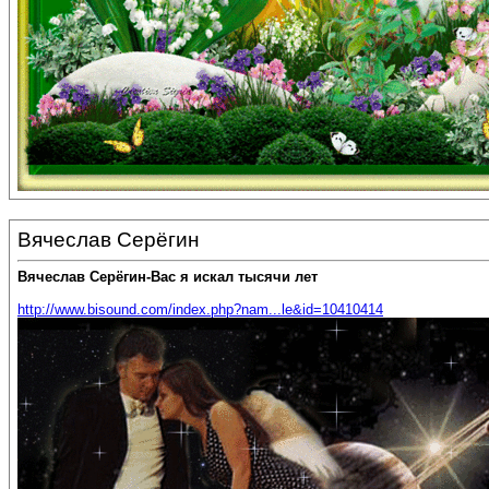
Вячеслав Серёгин
Вячеслав Серёгин-Вас я искал тысячи лет
http://www.bisound.com/index.php?nam...le&id=10410414