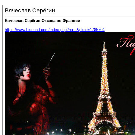
Вячеслав Серёгин
Вячеслав Серёгин-Оксана во Франции
https://www.bisound.com/index.php?na...&plsid=1785704