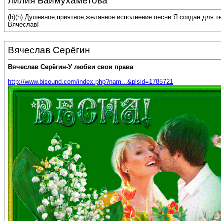
Лилия Баймухаметова
(h)(h) Душевное,приятное,желанное исполнение песни Я создан для т
Вячеслав!
Вячеслав Серёгин
Вячеслав Серёгин-У любви свои права
http://www.bisound.com/index.php?nam...&plsid=1785721